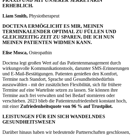
PRAXIS UND MIT UNSERER SEKRETÄRIN
ERHEBLICH.
Liam Smith,
Physiotherapeut
DOCTENA ERMÖGLICHT ES MIR, MEINEN
TERMINKALENDER OPTIMAL ZU FÜLLEN UND
GLEICHZEITIG ZEIT ZU SPAREN, DIE ICH NUN
MEINEN PATIENTEN WIDMEN KANN.
Elise Mosca,
Osteopathin
Doctena legt großen Wert auf das Patientenmanagement durch
wirkungsvolle Kommunikationstools, darunter SMS-Erinnerungen
und E-Mail-Bestätigungen. Patienten genießen den Komfort,
Termine nach Standort, Sprache und Gesundheitsbedürfnis
auszuwählen - mit der zusätzlichen Flexibilität, sich für frühere
Termine auf eine Warteliste setzen zu lassen. Sie können ihre
Termine auch frei verwalten und bei Bedarf stornieren oder
verschieben. 2023 blieb die Patientenzufriedenheit konstant hoch,
mit einer
Zufriedenheitsquote von 96 % auf Trustpilot.
LEISTUNGEN FÜR EIN SICH WANDELNDES
GESUNDHEITSWESEN
Darüber hinaus haben wir bedeutende Partnerschaften geschlossen,