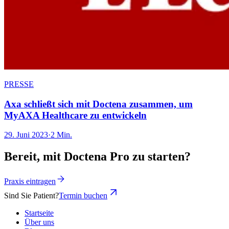
PRESSE
Axa schließt sich mit Doctena zusammen, um
MyAXA Healthcare zu entwickeln
29. Juni 2023
·
2 Min.
Bereit, mit Doctena Pro zu starten?
Praxis eintragen
Sind Sie Patient?
Termin buchen
Startseite
Über uns