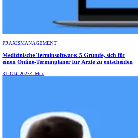
PRAXISMANAGEMENT
Medizinische Terminsoftware: 5 Gründe, sich für
einen Online-Terminplaner für Ärzte zu entscheiden
31. Okt. 2023
·
5 Min.