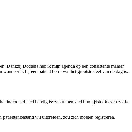
iden. Dankzij Doctena heb ik mijn agenda op een consistente manier
wanneer ik bij een patiënt ben - wat het grootste deel van de dag is.
t inderdaad heel handig is: ze kunnen snel hun tijdslot kiezen zoals
 patiëntenbestand wil uitbreiden, zou zich moeten registreren.