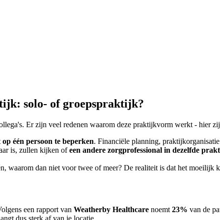
ijk: solo- of groepspraktijk?
llega's. Er zijn veel redenen waarom deze praktijkvorm werkt - hier zij
t op één persoon te beperken
. Financiële planning, praktijkorganisat
ar is, zullen kijken of
een andere zorgprofessional in dezelfde praktij
n, waarom dan niet voor twee of meer? De realiteit is dat het moeilijk 
. Volgens een rapport van
Weatherby Healthcare
noemt
23%
van de pat
ngt dus sterk af van je locatie.