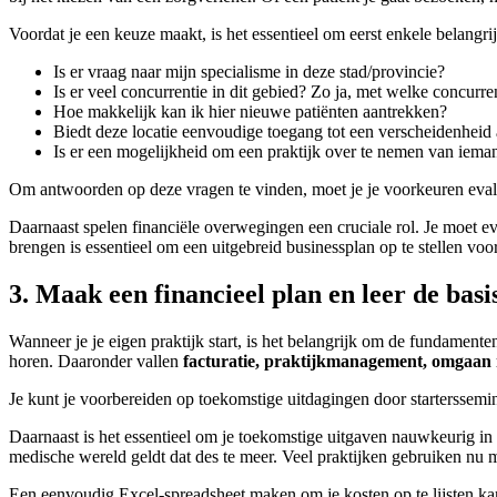
Voordat je een keuze maakt, is het essentieel om eerst enkele belangr
Is er vraag naar mijn specialisme in deze stad/provincie?
Is er veel concurrentie in dit gebied? Zo ja, met welke concurre
Hoe makkelijk kan ik hier nieuwe patiënten aantrekken?
Biedt deze locatie eenvoudige toegang tot een verscheidenheid 
Is er een mogelijkheid om een praktijk over te nemen van iem
Om antwoorden op deze vragen te vinden, moet je je voorkeuren eval
Daarnaast spelen financiële overwegingen een cruciale rol. Je moet eva
brengen is essentieel om een uitgebreid businessplan op te stellen voo
3. Maak een financieel plan en leer de bas
Wanneer je je eigen praktijk start, is het belangrijk om de fundamente
horen. Daaronder vallen
facturatie, praktijkmanagement, omgaan m
Je kunt je voorbereiden op toekomstige uitdagingen door starterssemi
Daarnaast is het essentieel om je toekomstige uitgaven nauwkeurig in 
medische wereld geldt dat des te meer. Veel praktijken gebruiken nu 
Een eenvoudig Excel-spreadsheet maken om je kosten op te lijsten kan 