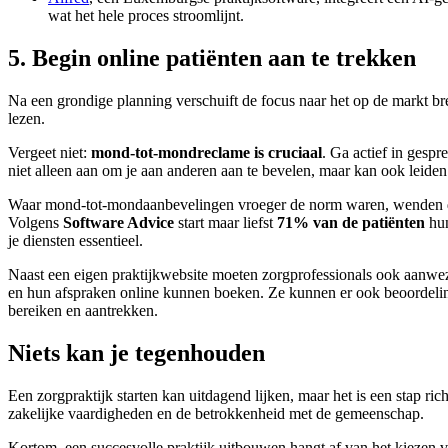
wat het hele proces stroomlijnt.
5. Begin online patiënten aan te trekken
Na een grondige planning verschuift de focus naar het op de markt bre
lezen.
Vergeet niet:
mond-tot-mondreclame is cruciaal
. Ga actief in gespr
niet alleen aan om je aan anderen aan te bevelen, maar kan ook leiden
Waar mond-tot-mondaanbevelingen vroeger de norm waren, wenden de 
Volgens
Software Advice
start maar liefst
71% van de patiënten
hun
je diensten essentieel.
Naast een eigen praktijkwebsite moeten zorgprofessionals ook aanwe
en hun afspraken online kunnen boeken. Ze kunnen er ook beoordeling
bereiken en aantrekken.
Niets kan je tegenhouden
Een zorgpraktijk starten kan uitdagend lijken, maar het is een stap ri
zakelijke vaardigheden en de betrokkenheid met de gemeenschap.
Kortom, een succesvolle praktijk uitbouwen hangt af van het kiezen va