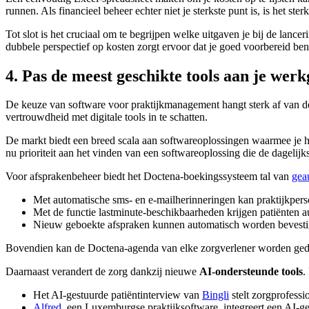
runnen. Als financieel beheer echter niet je sterkste punt is, is het s
Tot slot is het cruciaal om te begrijpen welke uitgaven je bij de lanc
dubbele perspectief op kosten zorgt ervoor dat je goed voorbereid bent
4. Pas de meest geschikte tools aan je we
De keuze van software voor praktijkmanagement hangt sterk af van de o
vertrouwdheid met digitale tools in te schatten.
De markt biedt een breed scala aan softwareoplossingen waarmee je he
nu prioriteit aan het vinden van een softwareoplossing die de dagelij
Voor afsprakenbeheer biedt het Doctena-boekingssysteem tal van
gea
Met automatische sms- en e-mailherinneringen kan praktijkper
Met de functie lastminute-beschikbaarheden krijgen patiënten a
Nieuw geboekte afspraken kunnen automatisch worden bevesti
Bovendien kan de Doctena-agenda van elke zorgverlener worden gedeel
Daarnaast verandert de zorg dankzij nieuwe
AI-ondersteunde tools
.
Het AI-gestuurde patiëntinterview van
Bingli
stelt zorgprofessi
Alfred
, een Luxemburgse praktijksoftware, integreert een AI-g