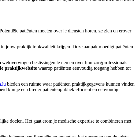
otentiële patiënten moeten over je diensten horen, ze zien en erover
en in jouw praktijk topkwaliteit krijgen. Deze aanpak moedigt patiënten
 weloverwogen beslissingen te nemen over hun zorgprofessionals.
le praktijkwebsite
waarop patiënten eenvoudig toegang hebben tot
.lu
bieden een ruimte waar patiënten praktijkgegevens kunnen vinden
id kun je een breder patiëntenpubliek efficiënt en eenvoudig
onlijke doelen. Het gaat erom je medische expertise te combineren met
ciënt beheren van financiën en operaties, het omarmen van de juiste