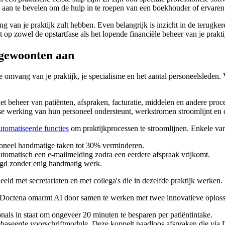
terk aan te bevelen om de hulp in te roepen van een boekhouder of ervaren
ering van je praktijk zult hebben. Even belangrijk is inzicht in de terug
 op zowel de opstartfase als het lopende financiële beheer van je prakti
rkgewoonten aan
mvang van je praktijk, je specialisme en het aantal personeelsleden. V
t beheer van patiënten, afspraken, facturatie, middelen en andere proc
kse werking van hun personeel ondersteunt, werkstromen stroomlijnt en d
utomatiseerde functies
om praktijkprocessen te stroomlijnen. Enkele van 
soneel handmatige taken tot 30% verminderen.
utomatisch een e-mailmelding zodra een eerdere afspraak vrijkomt.
gd zonder enig handmatig werk.
d met secretariaten en met collega's die in dezelfde praktijk werken.
 Doctena omarmt AI door samen te werken met twee innovatieve oploss
onals in staat om ongeveer 20 minuten te besparen per patiëntintake.
ebaseerde voorschriftmodule. Deze koppelt naadloos afspraken die via