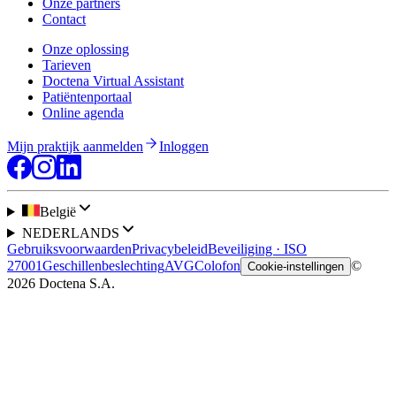
Onze partners
Contact
Onze oplossing
Tarieven
Doctena Virtual Assistant
Patiëntenportaal
Online agenda
Mijn praktijk aanmelden
Inloggen
België
NEDERLANDS
Gebruiksvoorwaarden
Privacybeleid
Beveiliging · ISO
27001
Geschillenbeslechting
AVG
Colofon
©
Cookie-instellingen
2026 Doctena S.A.