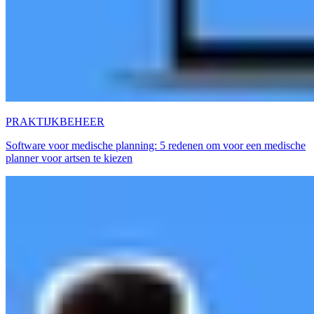
PRAKTIJKBEHEER
Software voor medische planning: 5 redenen om voor een medische
planner voor artsen te kiezen