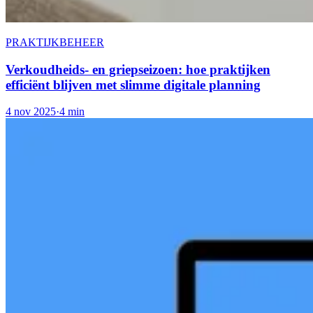
PRAKTIJKBEHEER
Verkoudheids- en griepseizoen: hoe praktijken
efficiënt blijven met slimme digitale planning
4 nov 2025
·
4 min