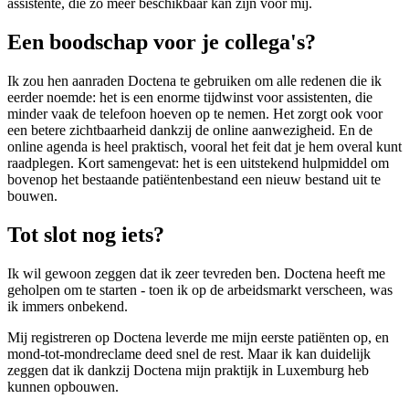
assistente, die zo meer beschikbaar kan zijn voor mij.
Een boodschap voor je collega's?
Ik zou hen aanraden Doctena te gebruiken om alle redenen die ik
eerder noemde: het is een enorme tijdwinst voor assistenten, die
minder vaak de telefoon hoeven op te nemen. Het zorgt ook voor
een betere zichtbaarheid dankzij de online aanwezigheid. En de
online agenda is heel praktisch, vooral het feit dat je hem overal kunt
raadplegen. Kort samengevat: het is een uitstekend hulpmiddel om
bovenop het bestaande patiëntenbestand een nieuw bestand uit te
bouwen.
Tot slot nog iets?
Ik wil gewoon zeggen dat ik zeer tevreden ben. Doctena heeft me
geholpen om te starten - toen ik op de arbeidsmarkt verscheen, was
ik immers onbekend.
Mij registreren op Doctena leverde me mijn eerste patiënten op, en
mond-tot-mondreclame deed snel de rest. Maar ik kan duidelijk
zeggen dat ik dankzij Doctena mijn praktijk in Luxemburg heb
kunnen opbouwen.