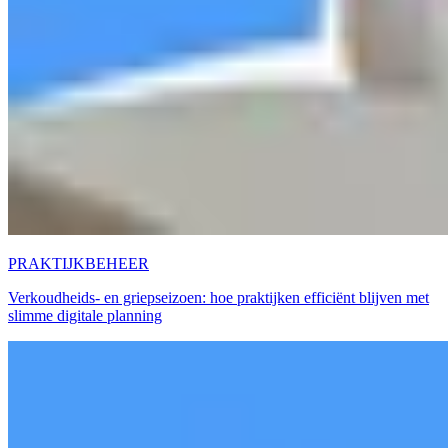
PRAKTIJKBEHEER
Verkoudheids- en griepseizoen: hoe praktijken efficiënt blijven met
slimme digitale planning