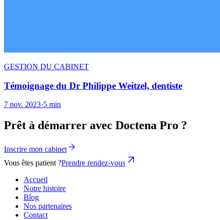
GESTION DU CABINET
Témoignage du Dr Philippe Weitzel, dentiste
7 nov. 2023
·
5 min
Prêt à démarrer avec Doctena Pro ?
Inscrire mon cabinet
Vous êtes patient ?
Prendre rendez-vous
Accueil
Notre histoire
Blog
Nos partenaires
Contact