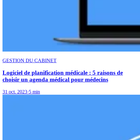
GESTION DU CABINET
Logiciel de planification médicale : 5 raisons de
choisir un agenda médical pour médecins
31 oct. 2023
·
5 min