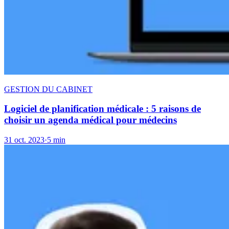
GESTION DU CABINET
Logiciel de planification médicale : 5 raisons de
choisir un agenda médical pour médecins
31 oct. 2023
·
5 min