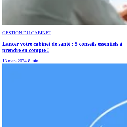
GESTION DU CABINET
Lancer votre cabinet de santé : 5 conseils essentiels à
prendre en compte !
13 mars 2024
·
8 min