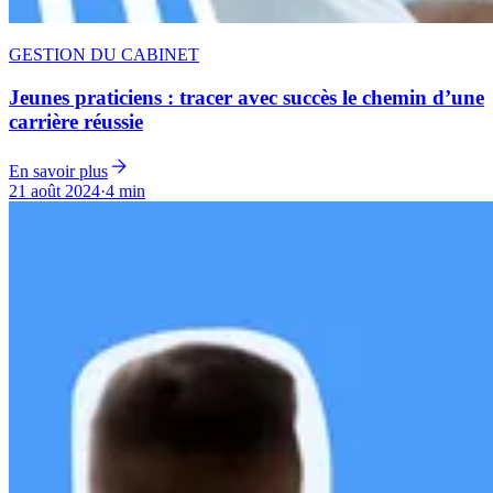
GESTION DU CABINET
Jeunes praticiens : tracer avec succès le chemin d’une
carrière réussie
En savoir plus
21 août 2024
·
4 min