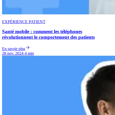
EXPÉRIENCE PATIENT
Santé mobile : comment les téléphones
révolutionnent le comportement des patients
En savoir plus
28 nov. 2024
·
4 min