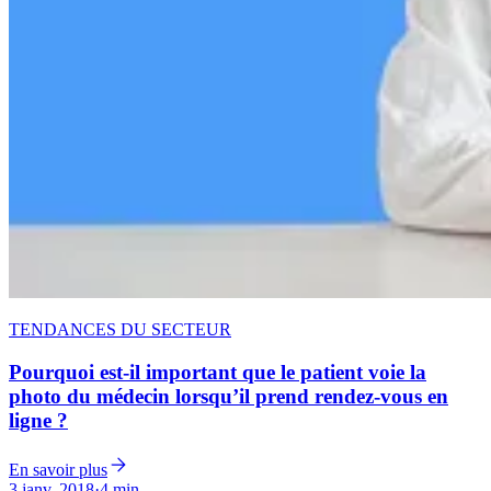
TENDANCES DU SECTEUR
Pourquoi est-il important que le patient voie la
photo du médecin lorsqu’il prend rendez-vous en
ligne ?
En savoir plus
3 janv. 2018
·
4 min