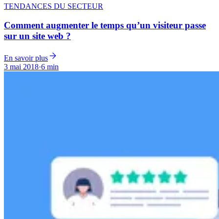
TENDANCES DU SECTEUR
Comment augmenter le temps qu’un visiteur passe
sur un site web ?
En savoir plus
3 mai 2018
·
6 min