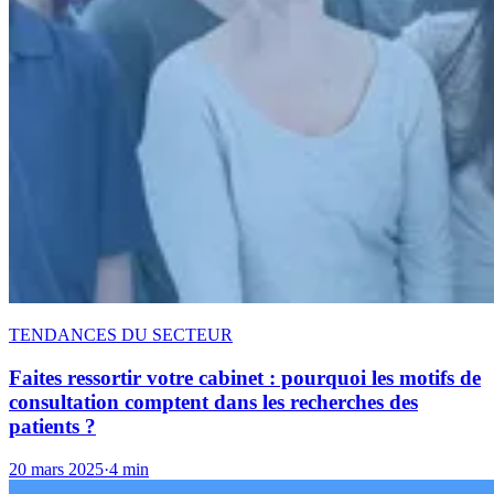
TENDANCES DU SECTEUR
Faites ressortir votre cabinet : pourquoi les motifs de
consultation comptent dans les recherches des
patients ?
20 mars 2025
·
4 min