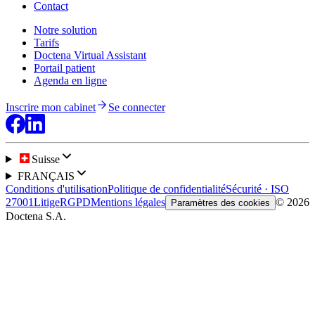
Contact
Notre solution
Tarifs
Doctena Virtual Assistant
Portail patient
Agenda en ligne
Inscrire mon cabinet
Se connecter
Suisse
FRANÇAIS
Conditions d'utilisation
Politique de confidentialité
Sécurité · ISO
27001
Litige
RGPD
Mentions légales
© 2026
Paramètres des cookies
Doctena S.A.