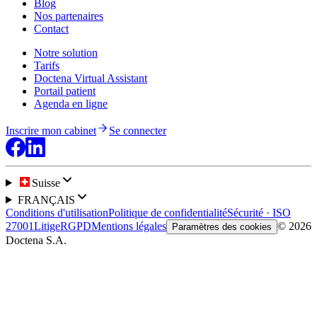
Blog
Nos partenaires
Contact
Notre solution
Tarifs
Doctena Virtual Assistant
Portail patient
Agenda en ligne
Inscrire mon cabinet
Se connecter
Suisse
FRANÇAIS
Conditions d'utilisation
Politique de confidentialité
Sécurité · ISO
27001
Litige
RGPD
Mentions légales
© 2026
Paramètres des cookies
Doctena S.A.