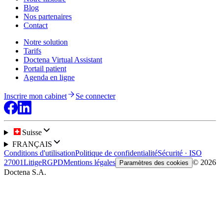
Blog
Nos partenaires
Contact
Notre solution
Tarifs
Doctena Virtual Assistant
Portail patient
Agenda en ligne
Inscrire mon cabinet
Se connecter
Suisse
FRANÇAIS
Conditions d'utilisation
Politique de confidentialité
Sécurité · ISO
27001
Litige
RGPD
Mentions légales
© 2026
Paramètres des cookies
Doctena S.A.