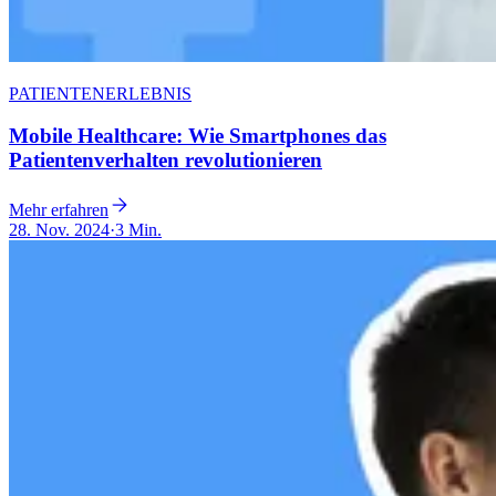
PATIENTENERLEBNIS
Mobile Healthcare: Wie Smartphones das
Patientenverhalten revolutionieren
Mehr erfahren
28. Nov. 2024
·
3 Min.