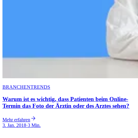
BRANCHENTRENDS
Warum ist es wichtig, dass Patienten beim Online-
Termin das Foto der Ärztin oder des Arztes sehen?
Mehr erfahren
3. Jan. 2018
·
3 Min.