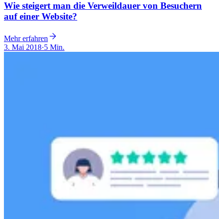
Wie steigert man die Verweildauer von Besuchern
auf einer Website?
Mehr erfahren
3. Mai 2018
·
5 Min.