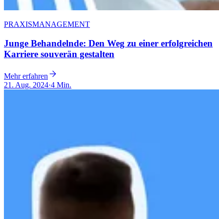
PRAXISMANAGEMENT
Junge Behandelnde: Den Weg zu einer erfolgreichen
Karriere souverän gestalten
Mehr erfahren
21. Aug. 2024
·
4 Min.