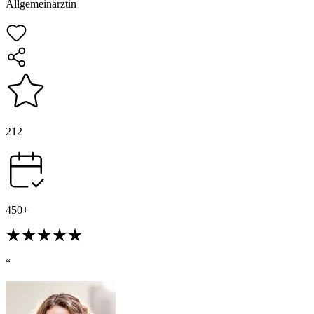
Allgemeinärztin
212
450+
“