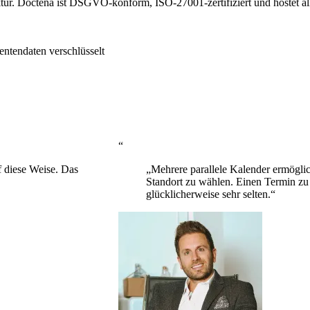
tur. Doctena ist DSGVO-konform, ISO-27001-zertifiziert und hostet al
ientendaten verschlüsselt
“
uf diese Weise. Das
„Mehrere parallele Kalender ermöglic
Standort zu wählen. Einen Termin zu
glücklicherweise sehr selten.“