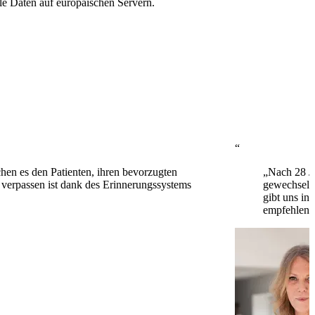
le Daten auf europäischen Servern.
“
hen es den Patienten, ihren bevorzugten
„Nach 28 Ja
 verpassen ist dank des Erinnerungssystems
gewechselt
gibt uns in
empfehlen!