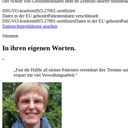
Der Schutz von Gesundheitsdaten steht im Zentrum unserer Infrastruk
DSGVO-konform
ISO-27001-zertifiziert
Daten in der EU gehostet
Patientendaten verschlüsselt
DSGVO-konform
ISO-27001-zertifiziert
Daten in der EU gehostet
Pat
Datenschutzerklärung ansehen
Stimmen
In ihren eigenen Worten.
“
„Fast die Hälfte all meiner Patienten vereinbart ihre Termine a
erspart mir viel Verwaltungsarbeit.“