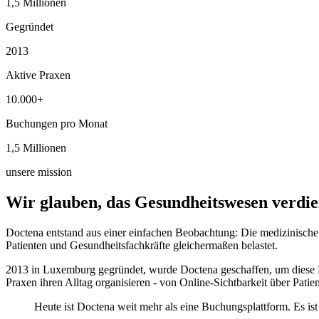
1,5 Millionen
1,5 Millionen
Gegründet
2013
Aktive Praxen
10.000+
10.000+
Buchungen pro Monat
1,5 Millionen
1,5 Millionen
unsere mission
Wir glauben, das Gesundheitswesen verdie
Doctena entstand aus einer einfachen Beobachtung: Die medizinische 
Patienten und Gesundheitsfachkräfte gleichermaßen belastet.
2013 in Luxemburg gegründet, wurde Doctena geschaffen, um diese E
Praxen ihren Alltag organisieren - von Online-Sichtbarkeit über Pat
Heute ist Doctena weit mehr als eine Buchungsplattform. Es is