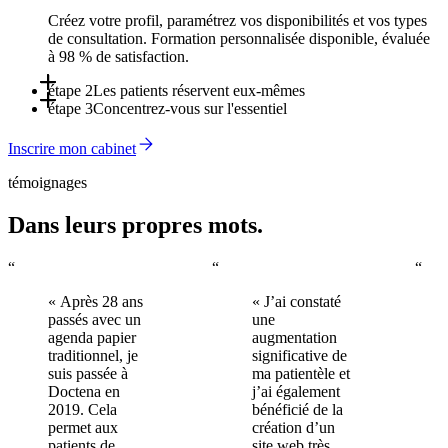
Créez votre profil, paramétrez vos disponibilités et vos types
de consultation. Formation personnalisée disponible, évaluée
à 98 % de satisfaction.
étape 2
Les patients réservent eux-mêmes
étape 3
Concentrez-vous sur l'essentiel
En ligne, via l'application ou via le Doctena Virtual Assistant -
24h/24, sans solliciter votre secrétariat.
Les rappels automatisés réduisent les rendez-vous non
Inscrire mon cabinet
honorés. Vous arrivez chaque matin avec un planning complet
et organisé.
témoignages
Dans leurs propres mots.
“
“
“
« Après 28 ans
« J’ai constaté
passés avec un
une
agenda papier
augmentation
traditionnel, je
significative de
suis passée à
ma patientèle et
Doctena en
j’ai également
2019. Cela
bénéficié de la
permet aux
création d’un
patients de
site web très