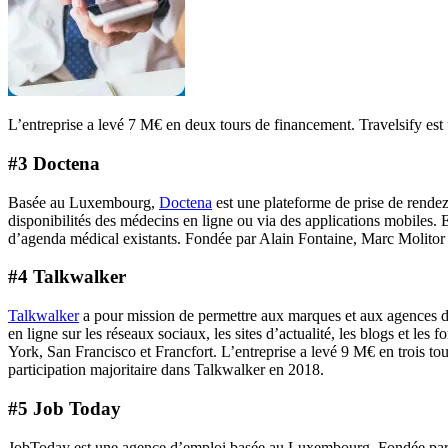
L’entreprise a levé 7 M€ en deux tours de financement. Travelsify e
#3 Doctena
Basée au Luxembourg,
Doctena
est une plateforme de prise de rendez
disponibilités des médecins en ligne ou via des applications mobiles. 
d’agenda médical existants. Fondée par Alain Fontaine, Marc Molitor et
#4 Talkwalker
Talkwalker
a pour mission de permettre aux marques et aux agences d’o
en ligne sur les réseaux sociaux, les sites d’actualité, les blogs et
York, San Francisco et Francfort. L’entreprise a levé 9 M€ en trois to
participation majoritaire dans Talkwalker en 2018.
#5 Job Today
JobToday est une agence d’emploi basée au Luxembourg. Fondée par Eu