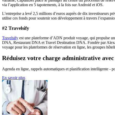
variable, CaptainJet place le passager au centre du processus de réserv
via l’application en 5 tapotements, à la fois sur Android et iOS.
L’entreprise a levé 2,5 millions d’euros auprès de dix investisseurs p
utilise ces fonds pour soutenir son développement à travers l’expansio
#2 Travelsify
Travelsify
est une plateforme d’ADN produit voyage, qui propulse une r
DNA, Restaurant DNA et Travel Destination DNA. Fondée par Alexan
voyage pour les plateformes de réservation en ligne, les groupes hôtelie
Réduisez votre charge administrative ave
Agenda en ligne, rappels automatiques et planification intelligente - po
En savoir plus