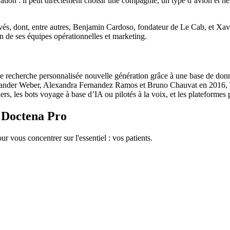
ation : il peut directement choisir une compagnie, un type d’avion et nég
rivés, dont, entre autres, Benjamin Cardoso, fondateur de Le Cab, et Xa
n de ses équipes opérationnelles et marketing.
echerche personnalisée nouvelle génération grâce à une base de données 
der Weber, Alexandra Fernandez Ramos et Bruno Chauvat en 2016, Tra
rs, les bots voyage à base d’IA ou pilotés à la voix, et les plateformes p
c Doctena Pro
ur vous concentrer sur l'essentiel : vos patients.