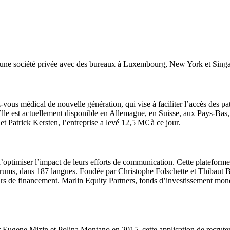
st une société privée avec des bureaux à Luxembourg, New York et Sing
-vous médical de nouvelle génération, qui vise à faciliter l’accès des p
Elle est actuellement disponible en Allemagne, en Suisse, aux Pays-Bas, 
 Patrick Kersten, l’entreprise a levé 12,5 M€ à ce jour.
ptimiser l’impact de leurs efforts de communication. Cette plateforme 
 les forums, dans 187 langues. Fondée par Christophe Folschette et Thiba
urs de financement. Marlin Equity Partners, fonds d’investissement mondia
gene Mizin et Polina Montano en 2015, cette application de recruteme