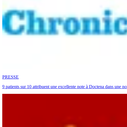
PRESSE
9 patients sur 10 attribuent une excellente note à Doctena dans une no