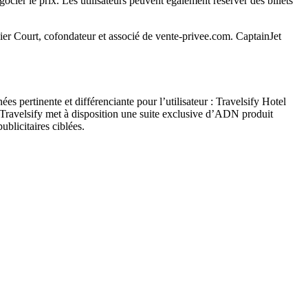
ocier le prix. Les utilisateurs peuvent également réserver des billets
vier Court, cofondateur et associé de vente-privee.com. CaptainJet
pertinente et différenciante pour l’utilisateur : Travelsify Hotel
velsify met à disposition une suite exclusive d’ADN produit
ublicitaires ciblées.