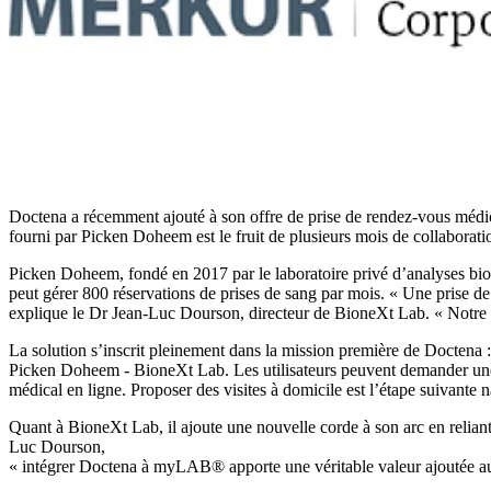
Doctena a récemment ajouté à son offre de prise de rendez-vous médica
fourni par Picken Doheem est le fruit de plusieurs mois de collaborati
Picken Doheem, fondé en 2017 par le laboratoire privé d’analyses biom
peut gérer 800 réservations de prises de sang par mois. « Une prise de
explique le Dr Jean-Luc Dourson, directeur de BioneXt Lab. « Notre so
La solution s’inscrit pleinement dans la mission première de Doctena : 
Picken Doheem - BioneXt Lab. Les utilisateurs peuvent demander une pr
médical en ligne. Proposer des visites à domicile est l’étape suivante
Quant à BioneXt Lab, il ajoute une nouvelle corde à son arc en relia
Luc Dourson,
« intégrer Doctena à myLAB® apporte une véritable valeur ajoutée aux