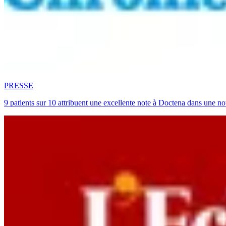
PRESSE
9 patients sur 10 attribuent une excellente note à Doctena dans une no