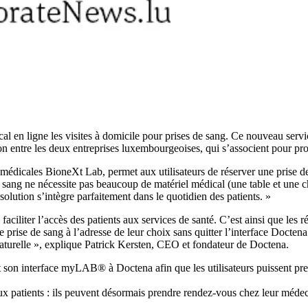
l en ligne les visites à domicile pour prises de sang. Ce nouveau servi
on entre les deux entreprises luxembourgeoises, qui s’associent pour pro
édicales BioneXt Lab, permet aux utilisateurs de réserver une prise de s
 sang ne nécessite pas beaucoup de matériel médical (une table et une ch
lution s’intègre parfaitement dans le quotidien des patients. »
faciliter l’accès des patients aux services de santé. C’est ainsi que les
ise de sang à l’adresse de leur choix sans quitter l’interface Doctena
 naturelle », explique Patrick Kersten, CEO et fondateur de Doctena.
nt son interface myLAB® à Doctena afin que les utilisateurs puissent pr
 patients : ils peuvent désormais prendre rendez-vous chez leur médeci