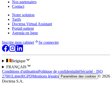
Nos partenaires
Contact
Notre solution
Tarifs
Doctena Virtual Assistant
Portail patient
Agenda en ligne
Inscrire mon cabinet
Se connecter
Belgique
FRANÇAIS
Conditions d'utilisation
Politique de confidentialité
Sécurité · ISO
27001
Litige
RGPD
Mentions légales
© 2026
Paramètres des cookies
Doctena S.A.