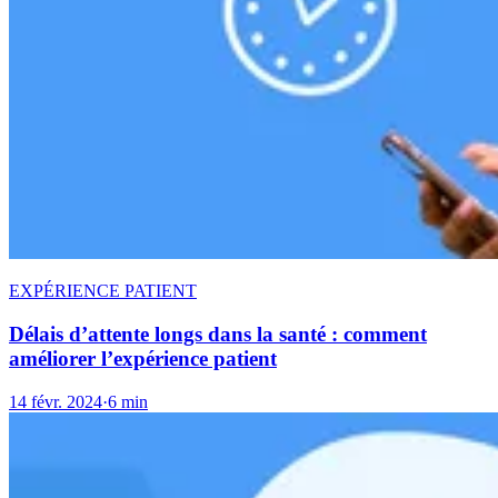
EXPÉRIENCE PATIENT
Délais d’attente longs dans la santé : comment
améliorer l’expérience patient
14 févr. 2024
·
6 min