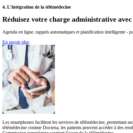
4.
L’intégration de la télémédecine
Réduisez votre charge administrative ave
Agenda en ligne, rappels automatiques et planification intelligente - po
En savoir plus
Les smartphones facilitent les services de télémédecine, permettant aux 
télémédecine comme Doctena, les patients peuvent accéder à des rendez-vo
Commission européenne soutient l’essor de la télémédecine.