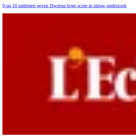
9 op 10 patiënten geven Doctena hoge score in nieuw onderzoek