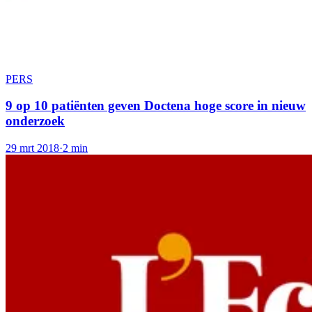
PERS
9 op 10 patiënten geven Doctena hoge score in nieuw
onderzoek
29 mrt 2018
·
2 min