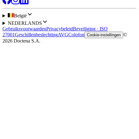
België
NEDERLANDS
Gebruiksvoorwaarden
Privacybeleid
Beveiliging · ISO
27001
Geschillenbeslechting
AVG
Colofon
©
Cookie-instellingen
2026 Doctena S.A.