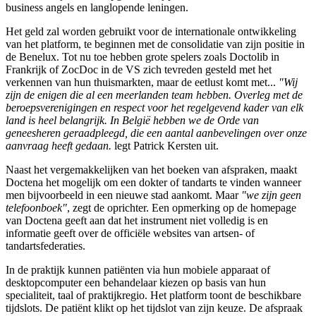
business angels en langlopende leningen.
Het geld zal worden gebruikt voor de internationale ontwikkeling
van het platform, te beginnen met de consolidatie van zijn positie in
de Benelux. Tot nu toe hebben grote spelers zoals Doctolib in
Frankrijk of ZocDoc in de VS zich tevreden gesteld met het
verkennen van hun thuismarkten, maar de eetlust komt met...
"Wij
zijn de enigen die al een meerlanden team hebben. Overleg met de
beroepsverenigingen en respect voor het regelgevend kader van elk
land is heel belangrijk. In België hebben we de Orde van
geneesheren geraadpleegd, die een aantal aanbevelingen over onze
aanvraag heeft gedaan.
legt Patrick Kersten uit.
Naast het vergemakkelijken van het boeken van afspraken, maakt
Doctena het mogelijk om een dokter of tandarts te vinden wanneer
men bijvoorbeeld in een nieuwe stad aankomt. Maar
"we zijn geen
telefoonboek"
, zegt de oprichter. Een opmerking op de homepage
van Doctena geeft aan dat het instrument niet volledig is en
informatie geeft over de officiële websites van artsen- of
tandartsfederaties.
In de praktijk kunnen patiënten via hun mobiele apparaat of
desktopcomputer een behandelaar kiezen op basis van hun
specialiteit, taal of praktijkregio. Het platform toont de beschikbare
tijdslots. De patiënt klikt op het tijdslot van zijn keuze. De afspraak