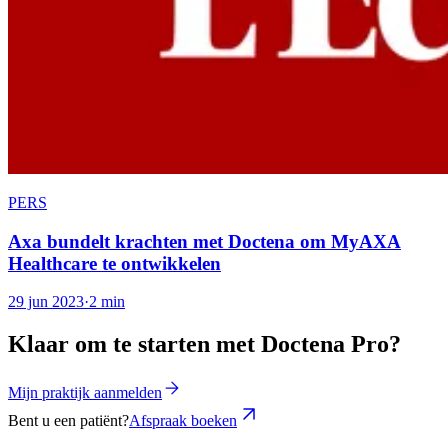
PERS
Axa bundelt krachten met Doctena om MyAXA
Healthcare te ontwikkelen
29 jun 2023
·
2 min
Klaar om te starten met Doctena Pro?
Mijn praktijk aanmelden
Bent u een patiënt?
Afspraak boeken