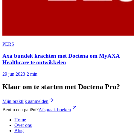
PERS
Axa bundelt krachten met Doctena om MyAXA
Healthcare te ontwikkelen
29 jun 2023
·
2 min
Klaar om te starten met Doctena Pro?
Mijn praktijk aanmelden
Bent u een patiënt?
Afspraak boeken
Home
Over ons
Blog