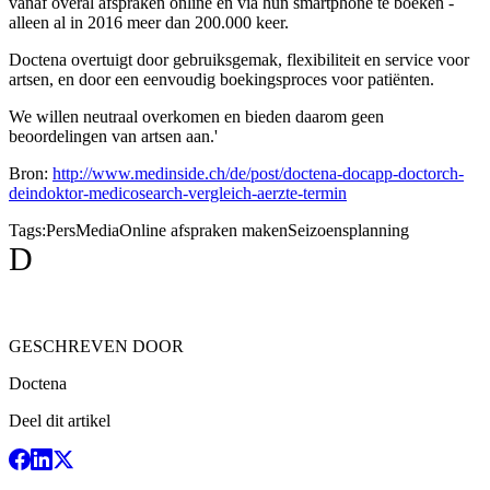
vanaf overal afspraken online en via hun smartphone te boeken -
alleen al in 2016 meer dan 200.000 keer.
Doctena overtuigt door gebruiksgemak, flexibiliteit en service voor
artsen, en door een eenvoudig boekingsproces voor patiënten.
We willen neutraal overkomen en bieden daarom geen
beoordelingen van artsen aan.'
Bron:
http://www.medinside.ch/de/post/doctena-docapp-doctorch-
deindoktor-medicosearch-vergleich-aerzte-termin
Tags:
Pers
Media
Online afspraken maken
Seizoensplanning
D
GESCHREVEN DOOR
Doctena
Deel dit artikel