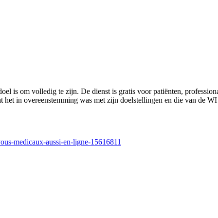
 is om volledig te zijn. De dienst is gratis voor patiënten, professio
t het in overeenstemming was met zijn doelstellingen en die van de WH
-vous-medicaux-aussi-en-ligne-15616811