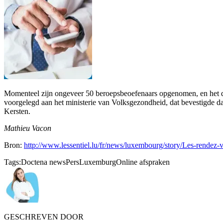
Momenteel zijn ongeveer 50 beroepsbeoefenaars opgenomen, en het doel
voorgelegd aan het ministerie van Volksgezondheid, dat bevestigde da
Kersten.
Mathieu Vacon
Bron:
http://www.lessentiel.lu/fr/news/luxembourg/story/Les-rendez
Tags:
Doctena news
Pers
Luxemburg
Online afspraken
GESCHREVEN DOOR