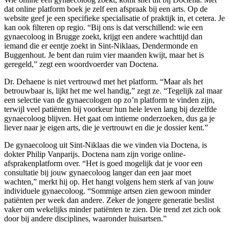
dat online platform boek je zelf een afspraak bij een arts. Op de
website geef je een specifieke specialisatie of praktijk in, et cetera. Je
kan ook filteren op regio. “Bij ons is dat verschillend: wie een
gynaecoloog in Brugge zoekt, krijgt een andere wachttijd dan
iemand die er eentje zoekt in Sint-Niklaas, Dendermonde en
Buggenhout. Je bent dan ruim vier maanden kwijt, maar het is
geregeld,” zegt een woordvoerder van Doctena.
Dr. Dehaene is niet vertrouwd met het platform. “Maar als het
betrouwbaar is, lijkt het me wel handig,” zegt ze. “Tegelijk zal maar
een selectie van de gynaecologen op zo’n platform te vinden zijn,
terwijl veel patiënten bij voorkeur hun hele leven lang bij dezelfde
gynaecoloog blijven. Het gaat om intieme onderzoeken, dus ga je
liever naar je eigen arts, die je vertrouwt en die je dossier kent.”
De gynaecoloog uit Sint-Niklaas die we vinden via Doctena, is
dokter Philip Vanparijs. Doctena nam zijn vorige online-
afsprakenplatform over. “Het is goed mogelijk dat je voor een
consultatie bij jouw gynaecoloog langer dan een jaar moet
wachten,” merkt hij op. Het hangt volgens hem sterk af van jouw
individuele gynaecoloog. “Sommige artsen zien gewoon minder
patiënten per week dan andere. Zeker de jongere generatie beslist
vaker om wekelijks minder patiënten te zien. Die trend zet zich ook
door bij andere disciplines, waaronder huisartsen.”