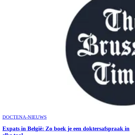
DOCTENA-NIEUWS
Expats in België: Zo boek je een doktersafspraak in