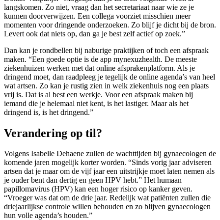
langskomen. Zo niet, vraag dan het secretariaat naar wie ze je
kunnen doorverwijzen. Een collega voorziet misschien meer
momenten voor dringende onderzoeken. Zo blijf je dicht bij de bron.
Levert ook dat niets op, dan ga je best zelf actief op zoek.”
Dan kan je rondbellen bij naburige praktijken of toch een afspraak
maken. “Een goede optie is de app mynexuzhealth. De meeste
ziekenhuizen werken met dat online afsprakenplatform. Als je
dringend moet, dan raadpleeg je tegelijk de online agenda’s van heel
wat artsen. Zo kan je rustig zien in welk ziekenhuis nog een plaats
vrij is. Dat is al best een werkje. Voor een afspraak maken bij
iemand die je helemaal niet kent, is het lastiger. Maar als het
dringend is, is het dringend.”
Verandering op til?
Volgens Isabelle Dehaene zullen de wachttijden bij gynaecologen de
komende jaren mogelijk korter worden. “Sinds vorig jaar adviseren
artsen dat je maar om de vijf jaar een uitstrijkje moet laten nemen als
je ouder bent dan dertig en geen HPV hebt.” Het humaan
papillomavirus (HPV) kan een hoger risico op kanker geven.
“Vroeger was dat om de drie jaar. Redelijk wat patiënten zullen die
driejaarlijkse controle willen behouden en zo blijven gynaecologen
hun volle agenda’s houden.”