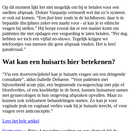
Op dit moment lijkt het niet mogelijk om bij te betalen voor een
snellere afspraak. Dokter Vanparijs vermoedt wel dat zo’n systeem
er ooit zal komen. “Een
fast lane
zoals in de luchthaven: daar is in
bepaalde disciplines zeker een markt voor - al kan je er ethische
vragen bij stellen.” Hij hoopt vooral dat er een manier komt om
patiënten die niet opdagen een vergoeding te laten betalen. “Per dag
hebben we toch een vijftal no-shows. Tegelijk krijgen we
telefoontjes van mensen die geen afspraak vinden. Het is heel
paradoxaal.”
Wat kan een huisarts hier betekenen?
“Via een doorverwijsbrief kan je huisarts vragen om een dringende
consultatie”, aldus Isabelle Dehaene. “Voor patiënten met
bijvoorbeeld acute pijn, een beginnende zwangerschap met pijn of
bloedverlies, of een knobbeltje in de borst, kunnen huisartsen samen
met gynaecologen in hun omgeving afspraken opvullen. Maar zo
kunnen ook zeldzamere behandelingen starten. Zo kan je voor
vaginale jeuk en vaginaal verlies vaak bij je huisarts terecht, of voor
vragen over anticonceptie.”
Lees het hele artikel
Startpagina
» Bijna 4 maanden wachten op een afspraak bij de