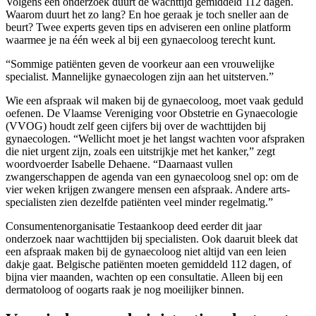
Volgens een onderzoek duurt de wachttijd gemiddeld 112 dagen.
Waarom duurt het zo lang? En hoe geraak je toch sneller aan de
beurt? Twee experts geven tips en adviseren een online platform
waarmee je na één week al bij een gynaecoloog terecht kunt.
“Sommige patiënten geven de voorkeur aan een vrouwelijke
specialist. Mannelijke gynaecologen zijn aan het uitsterven.”
Wie een afspraak wil maken bij de gynaecoloog, moet vaak geduld
oefenen. De Vlaamse Vereniging voor Obstetrie en Gynaecologie
(VVOG) houdt zelf geen cijfers bij over de wachttijden bij
gynaecologen. “Wellicht moet je het langst wachten voor afspraken
die niet urgent zijn, zoals een uitstrijkje met het kanker,” zegt
woordvoerder Isabelle Dehaene. “Daarnaast vullen
zwangerschappen de agenda van een gynaecoloog snel op: om de
vier weken krijgen zwangere mensen een afspraak. Andere arts-
specialisten zien dezelfde patiënten veel minder regelmatig.”
Consumentenorganisatie Testaankoop deed eerder dit jaar
onderzoek naar wachttijden bij specialisten. Ook daaruit bleek dat
een afspraak maken bij de gynaecoloog niet altijd van een leien
dakje gaat. Belgische patiënten moeten gemiddeld 112 dagen, of
bijna vier maanden, wachten op een consultatie. Alleen bij een
dermatoloog of oogarts raak je nog moeilijker binnen.