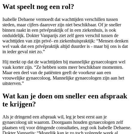
Wat speelt nog een rol?
Isabelle Dehaene vermoedt dat wachttijden verschillen tussen
steden, maar cijfers daarover zijn niet beschikbaar. Of je sneller
binnen raakt in een privépraktijk of in een ziekenhuis, is ook
onduidelijk. Dokter Vanparijs ziet zelf geen verschil tussen de
wachttijden van zijn privé- en ziekenhuispraktijk: “Mensen denken
wel vaak dat een privépraktijk altijd duurder is - maar bij ons is dat
in ieder geval niet zo.”
Hij merkt op dat de wachttijden bij mannelijke gynaecologen wel
vaak korter zijn. “Ze hebben soms meer beschikbare momenten.
Maar een deel van de patiënten geeft de voorkeur aan een
vrouwelijke gynaecoloog. Mannelijke gynaecologen zijn aan het
uitsterven.”
Wat kan je doen om sneller een afspraak
te krijgen?
Als je dringend een afspraak wil, leg je best eerst aan je
gynaecoloog uit waarom. Doorgaans houden gynaecologen zelf
plaatsen vrij voor dringende consultaties, zegt ook Isabelle Dehaene.
Dokter Vanparijs: “Mogelijk kan je zo toch volgende week al