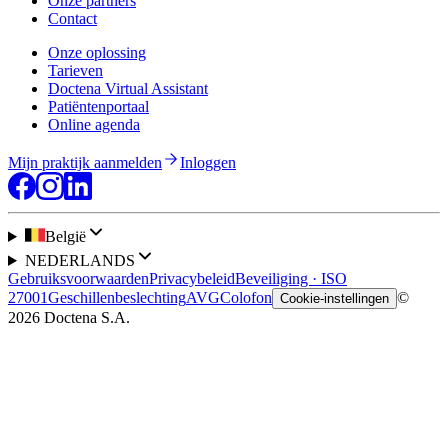
Onze partners
Contact
Onze oplossing
Tarieven
Doctena Virtual Assistant
Patiëntenportaal
Online agenda
Mijn praktijk aanmelden
Inloggen
België
NEDERLANDS
Gebruiksvoorwaarden
Privacybeleid
Beveiliging · ISO
27001
Geschillenbeslechting
AVG
Colofon
©
Cookie-instellingen
2026 Doctena S.A.