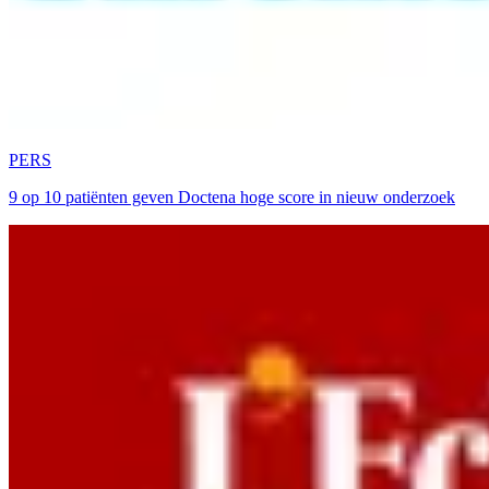
PERS
9 op 10 patiënten geven Doctena hoge score in nieuw onderzoek