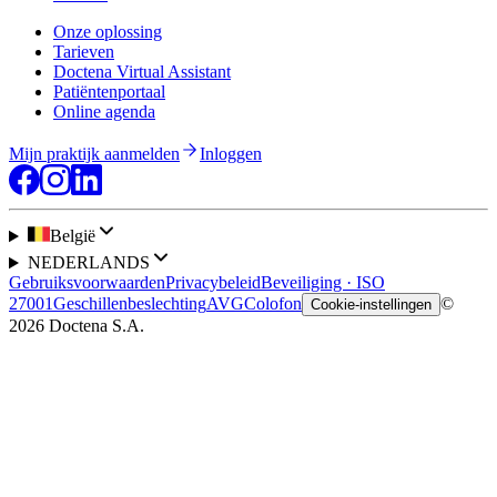
Onze oplossing
Tarieven
Doctena Virtual Assistant
Patiëntenportaal
Online agenda
Mijn praktijk aanmelden
Inloggen
België
NEDERLANDS
Gebruiksvoorwaarden
Privacybeleid
Beveiliging · ISO
27001
Geschillenbeslechting
AVG
Colofon
©
Cookie-instellingen
2026 Doctena S.A.