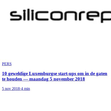
PERS
10 geweldige Luxemburgse start-ups om in de gaten
te houden — maandag 5 november 2018
5 nov 2018
·
4 min