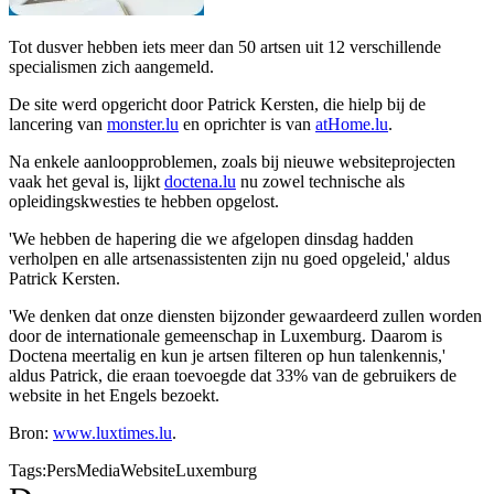
Tot dusver hebben iets meer dan 50 artsen uit 12 verschillende
specialismen zich aangemeld.
De site werd opgericht door Patrick Kersten, die hielp bij de
lancering van
monster.lu
en oprichter is van
atHome.lu
.
Na enkele aanloopproblemen, zoals bij nieuwe websiteprojecten
vaak het geval is, lijkt
doctena.lu
nu zowel technische als
opleidingskwesties te hebben opgelost.
'We hebben de hapering die we afgelopen dinsdag hadden
verholpen en alle artsenassistenten zijn nu goed opgeleid,' aldus
Patrick Kersten.
'We denken dat onze diensten bijzonder gewaardeerd zullen worden
door de internationale gemeenschap in Luxemburg. Daarom is
Doctena meertalig en kun je artsen filteren op hun talenkennis,'
aldus Patrick, die eraan toevoegde dat 33% van de gebruikers de
website in het Engels bezoekt.
Bron:
www.luxtimes.lu
.
Tags:
Pers
Media
Website
Luxemburg