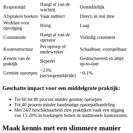
Hangt af van de
Responstijd
Onmiddellijk
wachtrij
Afspraken boeken
Vaak indirect
Direct, in real time
Werklast voor
Hoog
Laag
opvolging
Hangt af van de
Consistentie
Volledig consistent
operator
Per oproep of
Kostenstructuur
Schaalbaar, voorspelbaar
medewerker
Kennis van de
Gestructureerd en altijd
Beperkt
praktijk
up-to-date
~23%
Gemiste oproepen
~0-1%
(sectorgemiddelde)
Geschatte impact voor een middelgrote praktijk:
Tot 60 tot 80 procent minder gemiste oproepen
Tot 40 procent minder handmatige oproepafhandeling
Met 24/7 beschikbaarheid zien praktijken vaak een stijging
van 15-20% in boekingen buiten de traditionele kantooruren.
Maak kennis met een slimmere manier