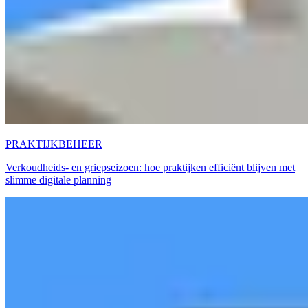
PRAKTIJKBEHEER
Verkoudheids- en griepseizoen: hoe praktijken efficiënt blijven met
slimme digitale planning