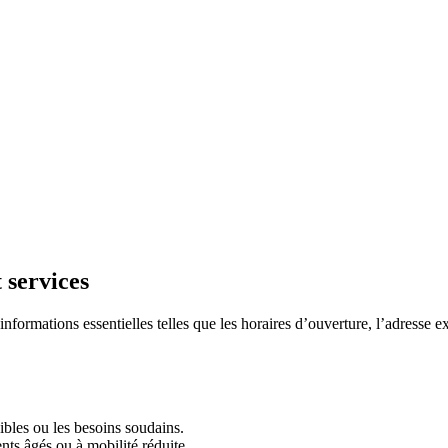
t services
 informations essentielles telles que les horaires d’ouverture, l’adresse ex
xibles ou les besoins soudains.
ents âgés ou à mobilité réduite.