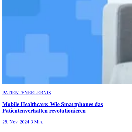
PATIENTENERLEBNIS
Mobile Healthcare: Wie Smartphones das
Patientenverhalten revolutionieren
28. Nov. 2024
·
3 Min.