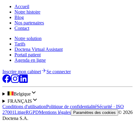
Accueil
Notre histoire
Blog
Nos partenaires
Contact
Notre solution
Tarifs
Doctena Virtual Assistant
Portail patient
Agenda en ligne
Inscrire mon cabinet
Se connecter
Belgique
FRANÇAIS
Conditions d'utilisation
Politique de confidentialité
Sécurité · ISO
27001
Litige
RGPD
Mentions légales
© 2026
Paramètres des cookies
Doctena S.A.