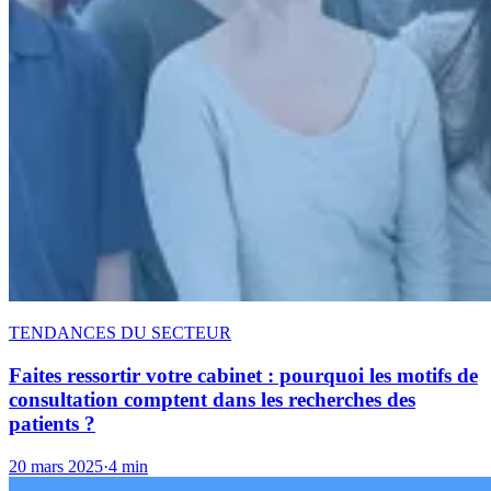
TENDANCES DU SECTEUR
Faites ressortir votre cabinet : pourquoi les motifs de
consultation comptent dans les recherches des
patients ?
20 mars 2025
·
4 min