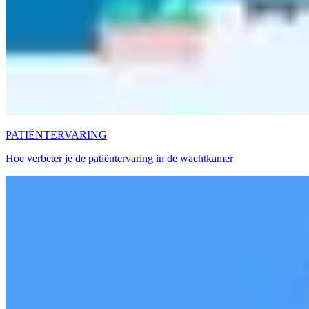
PATIËNTERVARING
Hoe verbeter je de patiëntervaring in de wachtkamer