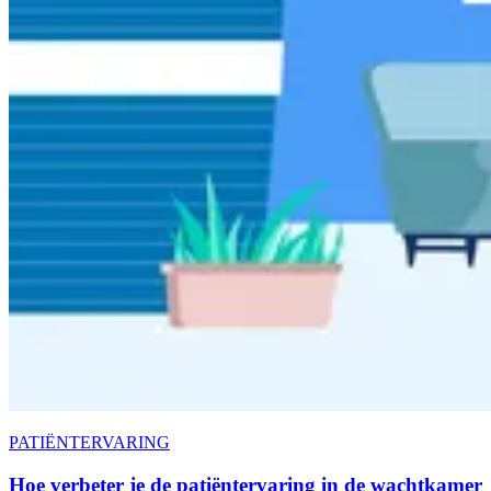
PATIËNTERVARING
Hoe verbeter je de patiëntervaring in de wachtkamer