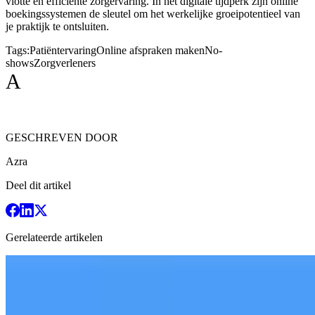
vlotte en efficiënte zorgervaring. In het digitale tijdperk zijn online
boekingssystemen de sleutel om het werkelijke groeipotentieel van
je praktijk te ontsluiten.
Tags:
Patiëntervaring
Online afspraken maken
No-
shows
Zorgverleners
A
GESCHREVEN DOOR
Azra
Deel dit artikel
Gerelateerde artikelen