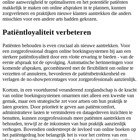
online aanwezigheid te optimaliseren en het potentiële patiënten
makkelijk te maken om online afspraken in te plannen, kunnen
zorgverleners en praktijken nieuwe klanten aantrekken die anders
misschien voor een andere arts hadden gekozen.
Patiëntloyaliteit verbeteren
Patiënten behouden is even cruciaal als nieuwe aantrekken. Voor
een zorgprofessional dragen online boekingssystemen bij aan een
sterkere patiëntloyaliteit door een vlotte ervaring te bieden - van de
eerste afspraak tot de opvolging. Automatische herinneringen voor
komende afspraken, gecombineerd met de flexibiliteit om online te
verzetten of annuleren, bevorderen de patiëntbetrokkenheid en
verlagen de no-showpercentages voor zorgprofessionals aanzienlijk.
Kortom, in een voortdurend veranderend zorglandschap is de kracht
van online boekingssystemen omarmen niet alleen een kwestie van
gemak, maar een strategische zet voor artsen om hun praktijk te
laten groeien. Door prioriteit te geven aan patiëntcomfort,
administratieve lasten te verminderen en datagedreven inzichten te
benutten, kunnen zorgprofessionals meer patiënten aantrekken en
behouden, terwijl ze de inkomsten van hun praktijk aanzienlijk
verhogen. Bovendien onderstreept de invloed van online boeken op
het patiëntgedrag hoe belangrijk het is voor het creëren van een