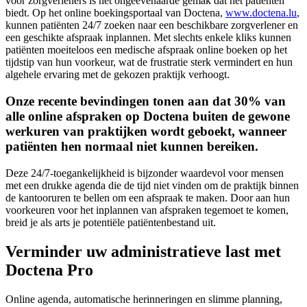
voor zorgverleners is het ongeëvenaarde gemak dat het patiënten
biedt. Op het online boekingsportaal van Doctena,
www.doctena.lu
,
kunnen patiënten 24/7 zoeken naar een beschikbare zorgverlener en
een geschikte afspraak inplannen. Met slechts enkele kliks kunnen
patiënten moeiteloos een medische afspraak online boeken op het
tijdstip van hun voorkeur, wat de frustratie sterk vermindert en hun
algehele ervaring met de gekozen praktijk verhoogt.
Onze recente bevindingen tonen aan dat 30% van
alle online afspraken op Doctena
buiten de gewone
werkuren van praktijken wordt geboekt, wanneer
patiënten hen normaal niet kunnen bereiken.
Deze 24/7-toegankelijkheid is bijzonder waardevol voor mensen
met een drukke agenda die de tijd niet vinden om de praktijk binnen
de kantooruren te bellen om een afspraak te maken. Door aan hun
voorkeuren voor het inplannen van afspraken tegemoet te komen,
breid je als arts je potentiële patiëntenbestand uit.
Verminder uw administratieve last met
Doctena Pro
Online agenda, automatische herinneringen en slimme planning,