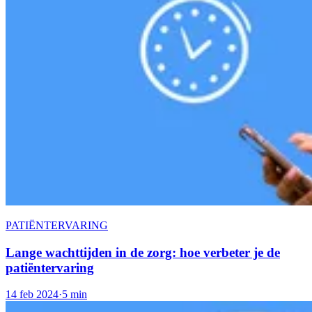
PATIËNTERVARING
Lange wachttijden in de zorg: hoe verbeter je de
patiëntervaring
14 feb 2024
·
5 min