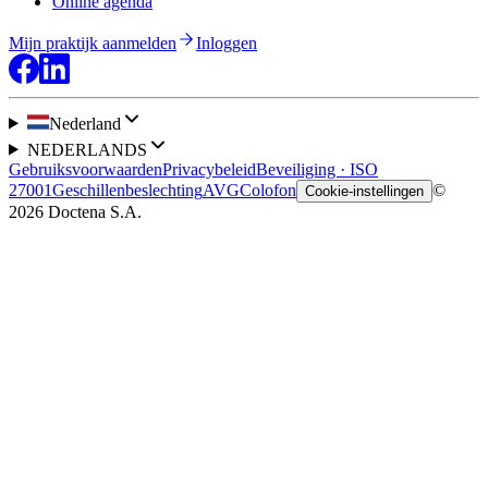
Online agenda
Mijn praktijk aanmelden
Inloggen
Nederland
NEDERLANDS
Gebruiksvoorwaarden
Privacybeleid
Beveiliging · ISO
27001
Geschillenbeslechting
AVG
Colofon
©
Cookie-instellingen
2026 Doctena S.A.