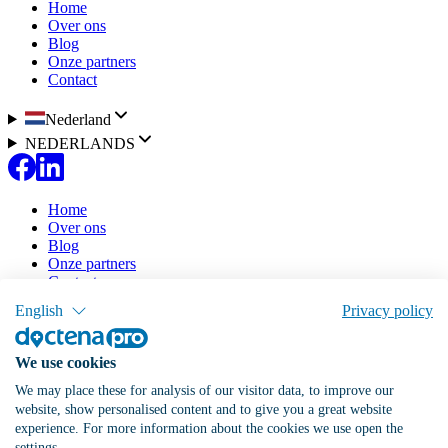
Home
Over ons
Blog
Onze partners
Contact
Nederland
NEDERLANDS
Home
Over ons
Blog
Onze partners
Contact
English
Privacy policy
Onze oplossing
Tarieven
Doctena Virtual Assistant
We use cookies
Patiëntenportaal
Online agenda
We may place these for analysis of our visitor data, to improve our
website, show personalised content and to give you a great website
Mijn praktijk aanmelden
Inloggen
experience. For more information about the cookies we use open the
settings.