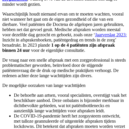
minder wordt gezien.
Waarschijnlijk houdt niemand ervan om te moeten wachten, vooral
niet wanneer het gaat om de eigen gezondheid of die van een
dierbare. Veel patiënten die Doctena de afgelopen jaren gebruikten,
hebben net dat gevoel geuit. Medische afspraken worden meestal
voor dezelfde dag gezocht en geboekt, zoals onze ‘
Jaarverslag 2023:
Inzicht in afsprakenboeken, patiëntgedrag en trends in de zorg’
benadrukt. In 2023 plande
1 op de 4 patiënten zijn afspraak
binnen 24 uur
voor de eigenlijke consultatie.
De vraag naar een snelle afspraak met een zorgprofessional is steeds
problematischer geworden, beïnvloed door de stijgende
patiëntenvraag die de druk op medische praktijken verhoogt. De
redenen achter deze lange wachttijden zijn divers.
De mogelijke oorzaken van lange wachttijden
De behoefte aan artsen, vooral specialisten, overstijgt vaak het
beschikbare aanbod. Deze onbalans is bijzonder merkbaar in
dichtbevolkte gebieden, wat tot patiëntbottlenecks en
aanzienlijk lange wachttijden voor afspraken leidt.
De COVID-19-pandemie heeft het zorgsysteem ontwricht,
met talloze geannuleerde of uitgestelde afspraken tijdens
lockdowns. Dit betekent dat afspraken moeten worden verzet