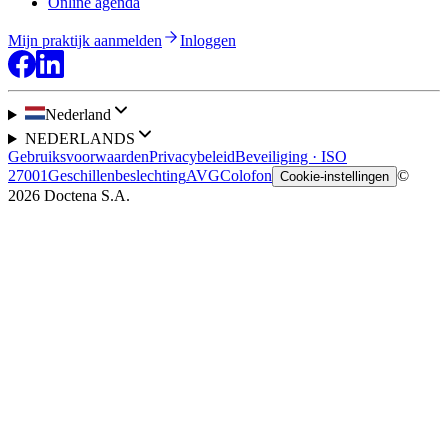
Online agenda
Mijn praktijk aanmelden
Inloggen
Nederland
NEDERLANDS
Gebruiksvoorwaarden
Privacybeleid
Beveiliging · ISO
27001
Geschillenbeslechting
AVG
Colofon
©
Cookie-instellingen
2026 Doctena S.A.