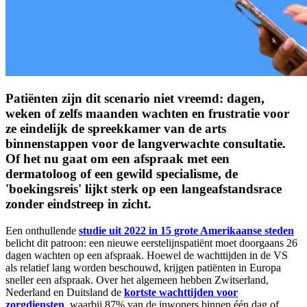
Patiënten zijn dit scenario niet vreemd: dagen,
weken of zelfs maanden wachten en frustratie voor
ze eindelijk de spreekkamer van de arts
binnenstappen voor de langverwachte consultatie.
Of het nu gaat om een afspraak met een
dermatoloog of een gewild specialisme, de
'boekingsreis' lijkt sterk op een langeafstandsrace
zonder eindstreep in zicht.
Een onthullende
studie uit 2022 in 15 grote Amerikaanse steden
belicht dit patroon: een nieuwe eerstelijnspatiënt moet doorgaans 26
dagen wachten op een afspraak. Hoewel de wachttijden in de VS
als relatief lang worden beschouwd, krijgen patiënten in Europa
sneller een afspraak. Over het algemeen hebben Zwitserland,
Nederland en Duitsland de
kortste wachttijden voor
zorgdiensten
, waarbij 87% van de inwoners binnen één dag of