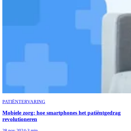
PATIËNTERVARING
Mobiele zorg: hoe smartphones het patiëntgedrag
revolutioneren
28 nov 2024
·
3 min