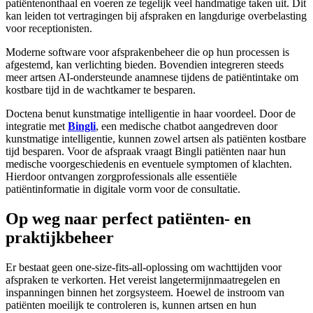
patiëntenonthaal en voeren ze tegelijk veel handmatige taken uit. Dit
kan leiden tot vertragingen bij afspraken en langdurige overbelasting
voor receptionisten.
Moderne software voor afsprakenbeheer die op hun processen is
afgestemd, kan verlichting bieden. Bovendien integreren steeds
meer artsen AI-ondersteunde anamnese tijdens de patiëntintake om
kostbare tijd in de wachtkamer te besparen.
Doctena benut kunstmatige intelligentie in haar voordeel. Door de
integratie met
Bingli
, een medische chatbot aangedreven door
kunstmatige intelligentie, kunnen zowel artsen als patiënten kostbare
tijd besparen. Voor de afspraak vraagt Bingli patiënten naar hun
medische voorgeschiedenis en eventuele symptomen of klachten.
Hierdoor ontvangen zorgprofessionals alle essentiële
patiëntinformatie in digitale vorm voor de consultatie.
Op weg naar perfect patiënten- en
praktijkbeheer
Er bestaat geen one-size-fits-all-oplossing om wachttijden voor
afspraken te verkorten. Het vereist langetermijnmaatregelen en
inspanningen binnen het zorgsysteem. Hoewel de instroom van
patiënten moeilijk te controleren is, kunnen artsen en hun