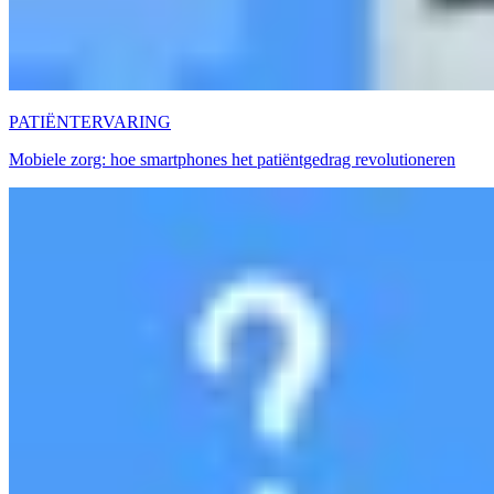
PATIËNTERVARING
Mobiele zorg: hoe smartphones het patiëntgedrag revolutioneren