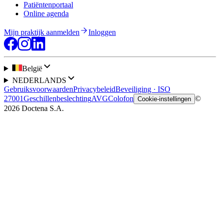
Patiëntenportaal
Online agenda
Mijn praktijk aanmelden
Inloggen
België
NEDERLANDS
Gebruiksvoorwaarden
Privacybeleid
Beveiliging · ISO
27001
Geschillenbeslechting
AVG
Colofon
©
Cookie-instellingen
2026 Doctena S.A.