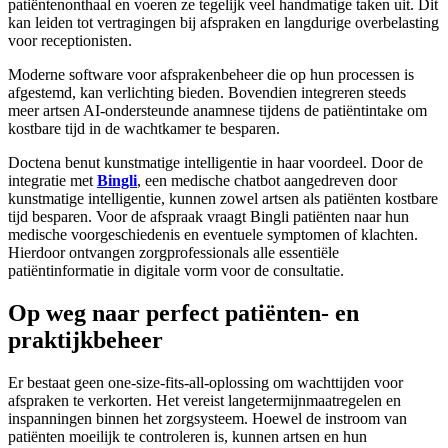
patiëntenonthaal en voeren ze tegelijk veel handmatige taken uit. Dit
kan leiden tot vertragingen bij afspraken en langdurige overbelasting
voor receptionisten.
Moderne software voor afsprakenbeheer die op hun processen is
afgestemd, kan verlichting bieden. Bovendien integreren steeds
meer artsen AI-ondersteunde anamnese tijdens de patiëntintake om
kostbare tijd in de wachtkamer te besparen.
Doctena benut kunstmatige intelligentie in haar voordeel. Door de
integratie met
Bingli
, een medische chatbot aangedreven door
kunstmatige intelligentie, kunnen zowel artsen als patiënten kostbare
tijd besparen. Voor de afspraak vraagt Bingli patiënten naar hun
medische voorgeschiedenis en eventuele symptomen of klachten.
Hierdoor ontvangen zorgprofessionals alle essentiële
patiëntinformatie in digitale vorm voor de consultatie.
Op weg naar perfect patiënten- en
praktijkbeheer
Er bestaat geen one-size-fits-all-oplossing om wachttijden voor
afspraken te verkorten. Het vereist langetermijnmaatregelen en
inspanningen binnen het zorgsysteem. Hoewel de instroom van
patiënten moeilijk te controleren is, kunnen artsen en hun