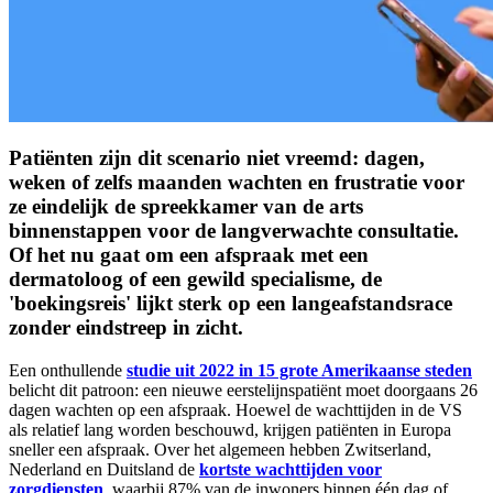
Patiënten zijn dit scenario niet vreemd: dagen,
weken of zelfs maanden wachten en frustratie voor
ze eindelijk de spreekkamer van de arts
binnenstappen voor de langverwachte consultatie.
Of het nu gaat om een afspraak met een
dermatoloog of een gewild specialisme, de
'boekingsreis' lijkt sterk op een langeafstandsrace
zonder eindstreep in zicht.
Een onthullende
studie uit 2022 in 15 grote Amerikaanse steden
belicht dit patroon: een nieuwe eerstelijnspatiënt moet doorgaans 26
dagen wachten op een afspraak. Hoewel de wachttijden in de VS
als relatief lang worden beschouwd, krijgen patiënten in Europa
sneller een afspraak. Over het algemeen hebben Zwitserland,
Nederland en Duitsland de
kortste wachttijden voor
zorgdiensten
, waarbij 87% van de inwoners binnen één dag of