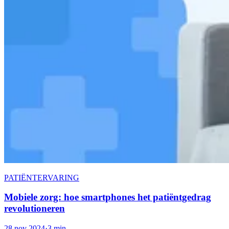
PATIËNTERVARING
Mobiele zorg: hoe smartphones het patiëntgedrag
revolutioneren
28 nov 2024
·
3 min