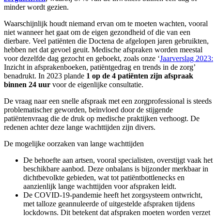
minder wordt gezien.
Waarschijnlijk houdt niemand ervan om te moeten wachten, vooral
niet wanneer het gaat om de eigen gezondheid of die van een
dierbare. Veel patiënten die Doctena de afgelopen jaren gebruikten,
hebben net dat gevoel geuit. Medische afspraken worden meestal
voor dezelfde dag gezocht en geboekt, zoals onze ‘
Jaarverslag 2023:
Inzicht in afsprakenboeken, patiëntgedrag en trends in de zorg’
benadrukt. In 2023 plande
1 op de 4 patiënten zijn afspraak
binnen 24 uur
voor de eigenlijke consultatie.
De vraag naar een snelle afspraak met een zorgprofessional is steeds
problematischer geworden, beïnvloed door de stijgende
patiëntenvraag die de druk op medische praktijken verhoogt. De
redenen achter deze lange wachttijden zijn divers.
De mogelijke oorzaken van lange wachttijden
De behoefte aan artsen, vooral specialisten, overstijgt vaak het
beschikbare aanbod. Deze onbalans is bijzonder merkbaar in
dichtbevolkte gebieden, wat tot patiëntbottlenecks en
aanzienlijk lange wachttijden voor afspraken leidt.
De COVID-19-pandemie heeft het zorgsysteem ontwricht,
met talloze geannuleerde of uitgestelde afspraken tijdens
lockdowns. Dit betekent dat afspraken moeten worden verzet