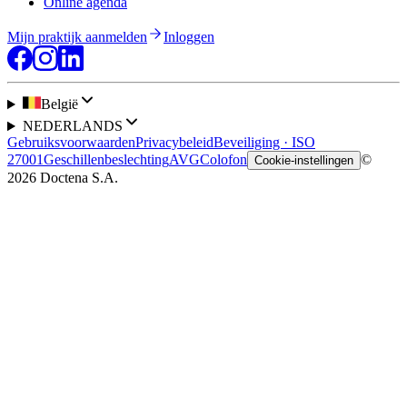
Online agenda
Mijn praktijk aanmelden
Inloggen
België
NEDERLANDS
Gebruiksvoorwaarden
Privacybeleid
Beveiliging · ISO
27001
Geschillenbeslechting
AVG
Colofon
©
Cookie-instellingen
2026 Doctena S.A.