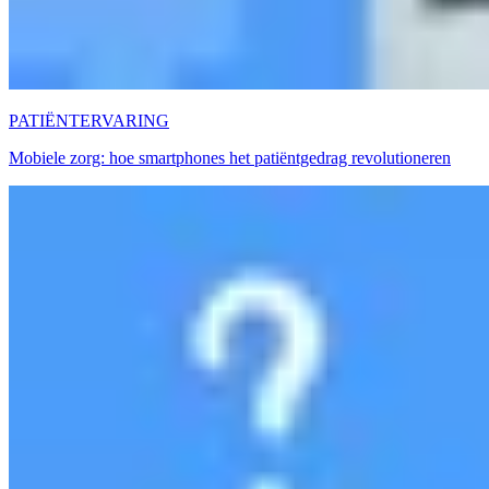
PATIËNTERVARING
Mobiele zorg: hoe smartphones het patiëntgedrag revolutioneren