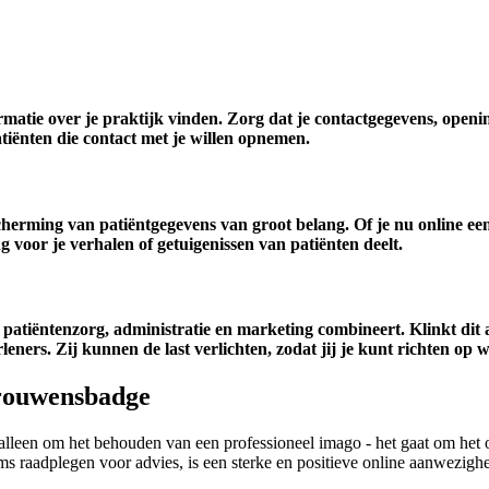
ormatie over je praktijk vinden. Zorg dat je contactgegevens, open
iënten die contact met je willen opnemen.
herming van patiëntgegevens van groot belang. Of je nu online een 
 voor je verhalen of getuigenissen van patiënten deelt.
e patiëntenzorg, administratie en marketing combineert. Klinkt di
eners. Zij kunnen de last verlichten, zodat jij je kunt richten op w
rtrouwensbadge
et alleen om het behouden van een professioneel imago - het gaat om het
ms raadplegen voor advies, is een sterke en positieve online aanwezighe