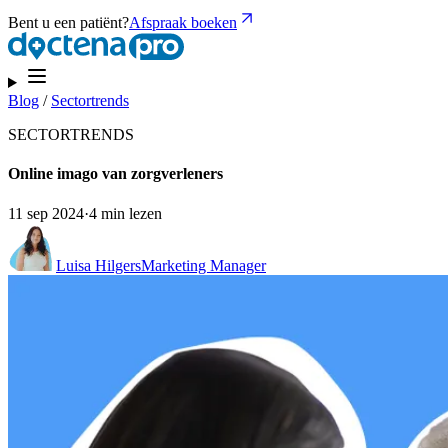
Bent u een patiënt?
Afspraak boeken
Blog
/
Sectortrends
SECTORTRENDS
Online imago van zorgverleners
11 sep 2024
·
4 min lezen
Luisa Hilgers
Marketing Manager