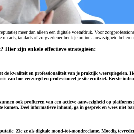
reputatie) meer dan alleen een digitale voetafdruk. Voor zorgprofessio
u arts, tandarts of zorgverlener bent: je online aanwezigheid beheren i
? Hier zijn enkele effectieve strategieën:
oet de kwaliteit en professionaliteit van je praktijk weerspiegelen.
s van hoe verzorgd en professioneel je site eruitziet. Eerste indru
ls kunnen ook profiteren van een actieve aanwezigheid op platform
te komen. Deel informatieve inhoud, ga in gesprek en wees niet ba
utatie. Zie ze als digitale mond-tot-mondreclame. Moedig tevrede