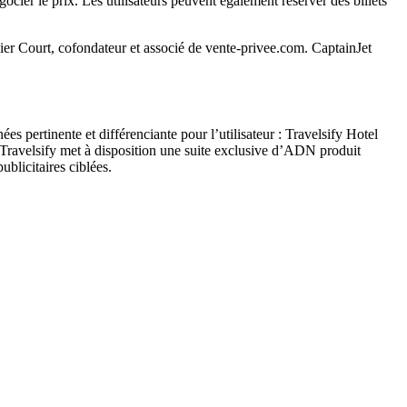
ocier le prix. Les utilisateurs peuvent également réserver des billets
vier Court, cofondateur et associé de vente-privee.com. CaptainJet
pertinente et différenciante pour l’utilisateur : Travelsify Hotel
velsify met à disposition une suite exclusive d’ADN produit
ublicitaires ciblées.