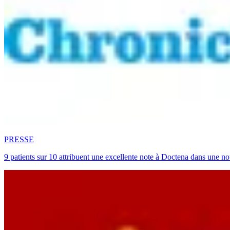
PRESSE
9 patients sur 10 attribuent une excellente note à Doctena dans une no