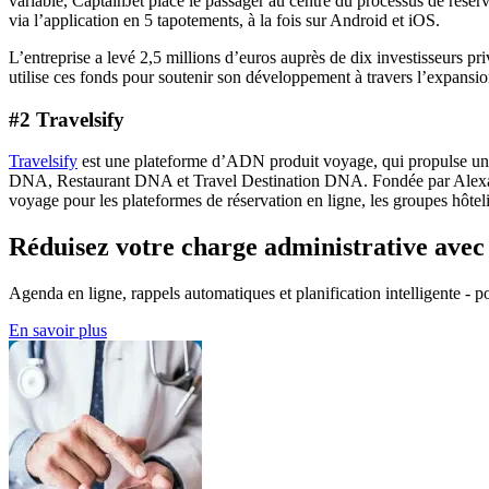
variable, CaptainJet place le passager au centre du processus de réserv
via l’application en 5 tapotements, à la fois sur Android et iOS.
L’entreprise a levé 2,5 millions d’euros auprès de dix investisseurs p
utilise ces fonds pour soutenir son développement à travers l’expansio
#2 Travelsify
Travelsify
est une plateforme d’ADN produit voyage, qui propulse une r
DNA, Restaurant DNA et Travel Destination DNA. Fondée par Alexan
voyage pour les plateformes de réservation en ligne, les groupes hôtelie
Réduisez votre charge administrative ave
Agenda en ligne, rappels automatiques et planification intelligente - po
En savoir plus