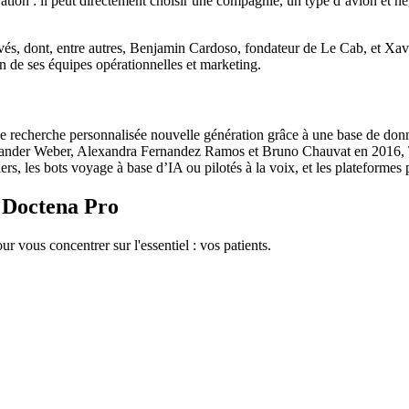
ation : il peut directement choisir une compagnie, un type d’avion et nég
rivés, dont, entre autres, Benjamin Cardoso, fondateur de Le Cab, et Xa
n de ses équipes opérationnelles et marketing.
echerche personnalisée nouvelle génération grâce à une base de données 
der Weber, Alexandra Fernandez Ramos et Bruno Chauvat en 2016, Tra
rs, les bots voyage à base d’IA ou pilotés à la voix, et les plateformes p
c Doctena Pro
ur vous concentrer sur l'essentiel : vos patients.