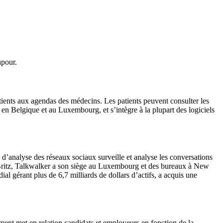
apour.
atients aux agendas des médecins. Les patients peuvent consulter les
en Belgique et au Luxembourg, et s’intègre à la plupart des logiciels
d’analyse des réseaux sociaux surveille et analyse les conversations
ut Britz, Talkwalker a son siège au Luxembourg et des bureaux à New
l gérant plus de 6,7 milliards de dollars d’actifs, a acquis une
nt met en relation candidats et employeurs en fonction de la