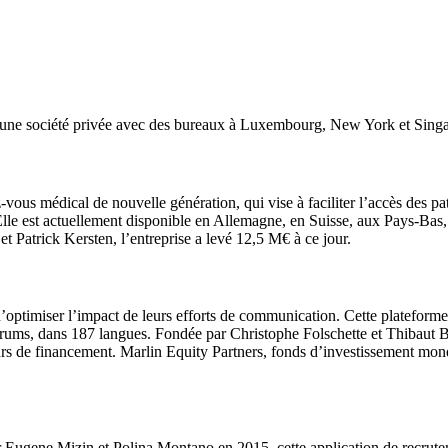
st une société privée avec des bureaux à Luxembourg, New York et Sing
-vous médical de nouvelle génération, qui vise à faciliter l’accès des p
Elle est actuellement disponible en Allemagne, en Suisse, aux Pays-Bas, 
 Patrick Kersten, l’entreprise a levé 12,5 M€ à ce jour.
ptimiser l’impact de leurs efforts de communication. Cette plateforme 
 les forums, dans 187 langues. Fondée par Christophe Folschette et Thiba
urs de financement. Marlin Equity Partners, fonds d’investissement mondia
gene Mizin et Polina Montano en 2015, cette application de recruteme