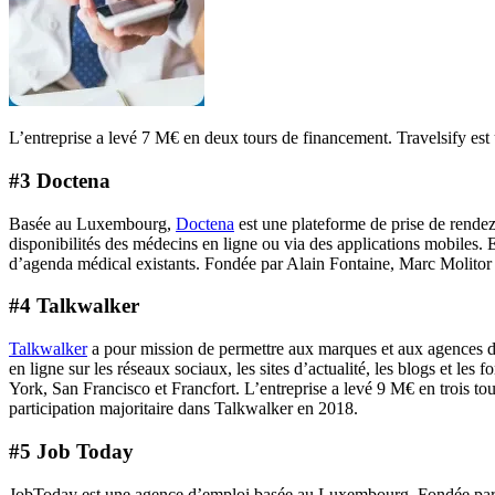
L’entreprise a levé 7 M€ en deux tours de financement. Travelsify e
#3 Doctena
Basée au Luxembourg,
Doctena
est une plateforme de prise de rendez
disponibilités des médecins en ligne ou via des applications mobiles. 
d’agenda médical existants. Fondée par Alain Fontaine, Marc Molitor et
#4 Talkwalker
Talkwalker
a pour mission de permettre aux marques et aux agences d’o
en ligne sur les réseaux sociaux, les sites d’actualité, les blogs et
York, San Francisco et Francfort. L’entreprise a levé 9 M€ en trois to
participation majoritaire dans Talkwalker en 2018.
#5 Job Today
JobToday est une agence d’emploi basée au Luxembourg. Fondée par Eu