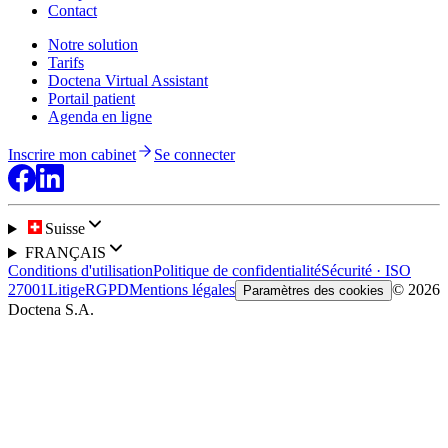
Contact
Notre solution
Tarifs
Doctena Virtual Assistant
Portail patient
Agenda en ligne
Inscrire mon cabinet
Se connecter
Suisse
FRANÇAIS
Conditions d'utilisation
Politique de confidentialité
Sécurité · ISO
27001
Litige
RGPD
Mentions légales
© 2026
Paramètres des cookies
Doctena S.A.