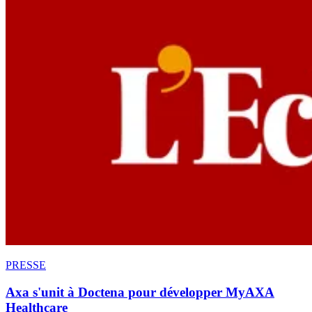
PRESSE
Axa s'unit à Doctena pour développer MyAXA
Healthcare