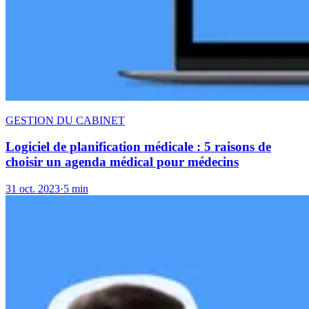
GESTION DU CABINET
Logiciel de planification médicale : 5 raisons de
choisir un agenda médical pour médecins
31 oct. 2023
·
5 min