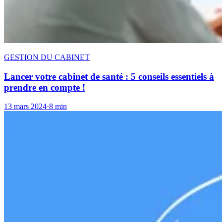
GESTION DU CABINET
Lancer votre cabinet de santé : 5 conseils essentiels à
prendre en compte !
13 mars 2024
·
8 min