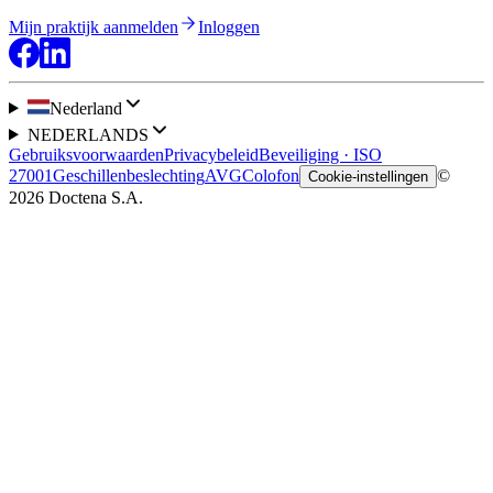
Mijn praktijk aanmelden
Inloggen
Nederland
NEDERLANDS
Gebruiksvoorwaarden
Privacybeleid
Beveiliging · ISO
27001
Geschillenbeslechting
AVG
Colofon
©
Cookie-instellingen
2026 Doctena S.A.