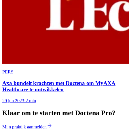
PERS
Axa bundelt krachten met Doctena om MyAXA
Healthcare te ontwikkelen
29 jun 2023
·
2 min
Klaar om te starten met Doctena Pro?
Mijn praktijk aanmelden