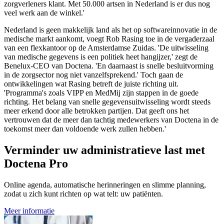
zorgverleners klant. Met 50.000 artsen in Nederland is er dus nog
veel werk aan de winkel.'
Nederland is geen makkelijk land als het op softwareinnovatie in de
medische markt aankomt, voegt Rob Rasing toe in de vergaderzaal
van een flexkantoor op de Amsterdamse Zuidas. 'De uitwisseling
van medische gegevens is een politiek heet hangijzer,' zegt de
Benelux-CEO van Doctena. 'En daarnaast is snelle besluitvorming
in de zorgsector nog niet vanzelfsprekend.' Toch gaan de
ontwikkelingen wat Rasing betreft de juiste richting uit.
'Programma's zoals VIPP en MedMij zijn stappen in de goede
richting. Het belang van snelle gegevensuitwisseling wordt steeds
meer erkend door alle betrokken partijen. Dat geeft ons het
vertrouwen dat de meer dan tachtig medewerkers van Doctena in de
toekomst meer dan voldoende werk zullen hebben.'
Verminder uw administratieve last met
Doctena Pro
Online agenda, automatische herinneringen en slimme planning,
zodat u zich kunt richten op wat telt: uw patiënten.
Meer informatie