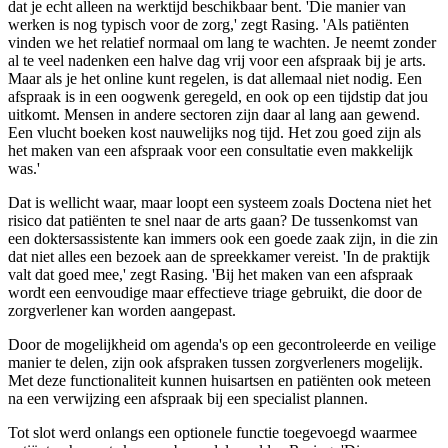
dat je echt alleen na werktijd beschikbaar bent. 'Die manier van
werken is nog typisch voor de zorg,' zegt Rasing. 'Als patiënten
vinden we het relatief normaal om lang te wachten. Je neemt zonder
al te veel nadenken een halve dag vrij voor een afspraak bij je arts.
Maar als je het online kunt regelen, is dat allemaal niet nodig. Een
afspraak is in een oogwenk geregeld, en ook op een tijdstip dat jou
uitkomt. Mensen in andere sectoren zijn daar al lang aan gewend.
Een vlucht boeken kost nauwelijks nog tijd. Het zou goed zijn als
het maken van een afspraak voor een consultatie even makkelijk
was.'
Dat is wellicht waar, maar loopt een systeem zoals Doctena niet het
risico dat patiënten te snel naar de arts gaan? De tussenkomst van
een doktersassistente kan immers ook een goede zaak zijn, in die zin
dat niet alles een bezoek aan de spreekkamer vereist. 'In de praktijk
valt dat goed mee,' zegt Rasing. 'Bij het maken van een afspraak
wordt een eenvoudige maar effectieve triage gebruikt, die door de
zorgverlener kan worden aangepast.
Door de mogelijkheid om agenda's op een gecontroleerde en veilige
manier te delen, zijn ook afspraken tussen zorgverleners mogelijk.
Met deze functionaliteit kunnen huisartsen en patiënten ook meteen
na een verwijzing een afspraak bij een specialist plannen.
Tot slot werd onlangs een optionele functie toegevoegd waarmee