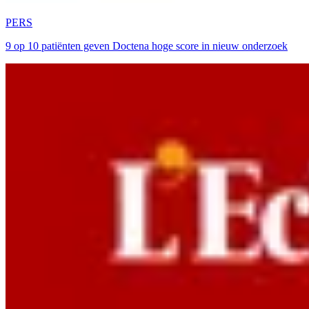
PERS
9 op 10 patiënten geven Doctena hoge score in nieuw onderzoek