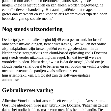
patiënten hun arts kunnen beoordelen, aldus Rasing. 'Die
mogelijkheid is niet publiek en kan alleen worden toegevoegd na
een effectieve behandeling. Het aantal patiënten dat reageert, is
groter dan verwacht en kan voor de arts waardevoller zijn dan open
beoordelingen op sociale media.'
Nog steeds uitzondering
De kostprijs van dit alles begint bij 49 euro per maand, inclusief
onbeperkt sms-meldingen, benadrukt Rasing. 'We willen het online
afspraakplatform zijn tussen patiënt en zorgprofessional. In de
Nederlandse zorgmarkt is een cloud-based oplossing zoals Doctena
nog steeds eerder uitzondering dan regel. En dat terwijl we vele
voordelen bieden. Naast de tijdwinst is dat de mogelijkheid om je
cloudagenda vanaf overal te beheren en eenvoudig en veilig te delen
met ondersteunende partijen zoals callcenters en
huisartsenpraktijken. En tot slot zijn de software-updates
automatisch.'
Gebruikerservaring
Albertine Voncken is huisarts en heeft een praktijk in Amsterdam-
Oost. De afgelopen twee jaar gebruikt ze Doctena. 'Patiënten zeiden
dat ze het nodig hadden, maar voor mezelf is het ook handig. De