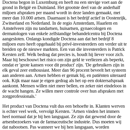
Doctena begon in Luxemburg en heeft nu een stevige voet aan de
grond in België en Duitsland. Het grootste deel van de anderhalf
miljoen afspraken per maand wordt in deze landen gemaakt, met
meer dan 10.000 artsen. Daarnaast is het bedrijf actief in Oostenrijk,
Zwitserland en Nederland. In de regio Amsterdam, Haarlem en
Amstelveen zijn nu tandartsen, huisartsen, gynaecologen en
dermatologen van enkele zelfstandige behandelcentra bij Doctena
aangesloten. Onlangs kondigde Doctena aan dat het bedrijf 8
miljoen euro heeft opgehaald bij privé-investeerders om verder uit te
breiden op de nieuwe markten. Een van die investeerders is Patrick
Kersten zelf. Welk bedrag dat precies is, houdt hij liever voor zich.
Maar hij beschouwt het risico om zijn geld te verliezen als beperkt,
omdat er 'grote kansen voor dit product' zijn. 'De gebruikers zijn in
elk geval zeer enthousiast. Meer dan 96 procent beveelt het systeem
aan anderen aan. Artsen hebben er gemak bij, en patiënten uiteraard
ook. Kijk maar naar je eigen gedrag als het op een doktersafspraak
aankomt. Mensen willen niet meer bellen, en zeker niet eindeloos in
de wacht hangen. Ze willen meer controle over hun afspraken met
zorgprofessionals.'
Het product van Doctena vult dus een behoefte in. Klanten werven
is echter veel werk, vervolgt Kersten. 'Artsen vinden het immers
heel normaal dat je bij hen langsgaat. Ze zijn dat gewend door de
artsenbezoekers van de farmaceutische industrie. Dus moeten wij
dat nabootsen. Pas wanneer we bij hen langsgaan, worden