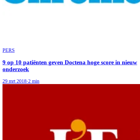
PERS
9 op 10 patiënten geven Doctena hoge score in nieuw
onderzoek
29 mrt 2018
·
2 min