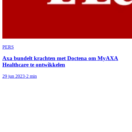
PERS
Axa bundelt krachten met Doctena om MyAXA
Healthcare te ontwikkelen
29 jun 2023
·
2 min