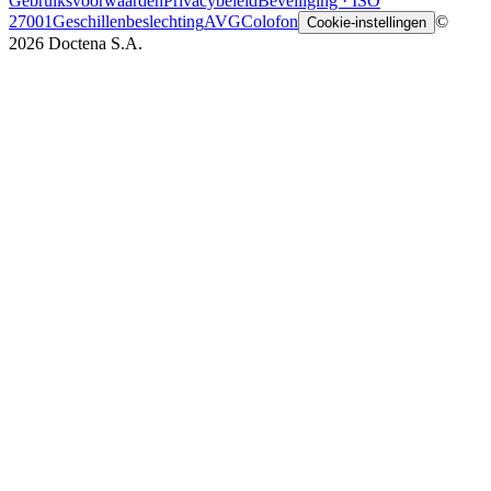
Gebruiksvoorwaarden
Privacybeleid
Beveiliging · ISO
27001
Geschillenbeslechting
AVG
Colofon
©
Cookie-instellingen
2026 Doctena S.A.