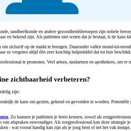
unde, tandheelkunde en andere gezondheidsberoepen zijn nobele beroep
r en bekend zijn. Als patiënten niet weten dat je bestaat, is de kans kl
den om zichzelf op de markt te brengen. Daaronder vallen mond-tot-mon
r ze vergeten altijd één zeer krachtig hulpmiddel dat tot hun beschikkin
gprofessional te promoten. Veel artsen, tandartsen en apothekers, om 
ne zichtbaarheid verbeteren?
delig zijn:
je praktijk de kans om gezien, gekend en gevonden te worden. Potentiël
nten
. Zo kunnen je patiënten je leren kennen, zowel als zorgprofession
n van afspraken eenvoudiger. Als zorgprofessional kan deze strategie je
ken - wat vooral handig kan zijn als je jong bent of net het vak instapt.