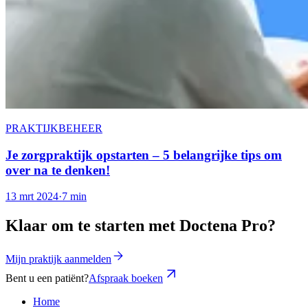
PRAKTIJKBEHEER
Je zorgpraktijk opstarten – 5 belangrijke tips om
over na te denken!
13 mrt 2024
·
7 min
Klaar om te starten met Doctena Pro?
Mijn praktijk aanmelden
Bent u een patiënt?
Afspraak boeken
Home