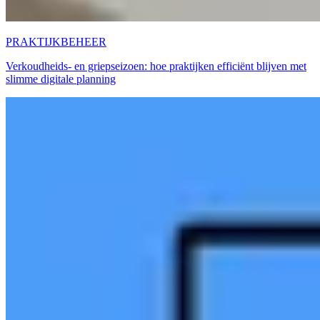
PRAKTIJKBEHEER
Verkoudheids- en griepseizoen: hoe praktijken efficiënt blijven met
slimme digitale planning