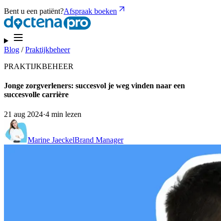
Bent u een patiënt?
Afspraak boeken
Blog
/
Praktijkbeheer
PRAKTIJKBEHEER
Jonge zorgverleners: succesvol je weg vinden naar een
succesvolle carrière
21 aug 2024
·
4 min lezen
Marine Jaeckel
Brand Manager