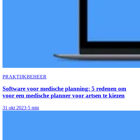
PRAKTIJKBEHEER
Software voor medische planning: 5 redenen om
voor een medische planner voor artsen te kiezen
31 okt 2023
·
5 min