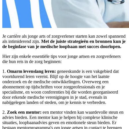
Je carrière als jonge arts of zorgverlener starten kan zowel spannend
als intimiderend zijn.
Met de juiste strategieën en bronnen kun je
de beginfase van je medische loopbaan met succes doorlopen.
Hier zijn enkele essentiële tips voor jonge artsen en zorgverleners
die hun reis in de zorg beginnen:
1.
Omarm levenslang leren:
geneeskunde is een vakgebied dat
voortdurend leren vereist. Blijf op de hoogte van het laatste
onderzoek en de medische ontwikkelingen. Overweeg een
abonnement op tijdschriften voor zorgprofessionals en je
specialisme, en woon conferenties bij die worden georganiseerd
door erkende medische verenigingen in je stad, evenals in
nabijgelegen landen of steden, om je kennis te verbreden.
2.
Zoek een mentor:
een mentor vinden kan waardevolle steun en
advies bieden. Een mentor kan je helpen bij complexe klinische
situaties, loopbaanadvies geven en emotionele steun bieden. Er
bestaan mentorprogramma's om jonge artsen in contact te brengen