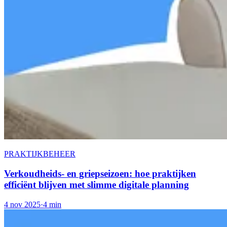
PRAKTIJKBEHEER
Verkoudheids- en griepseizoen: hoe praktijken
efficiënt blijven met slimme digitale planning
4 nov 2025
·
4 min