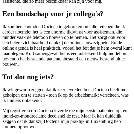
assistente, die zo meer beschikbaar kan zijn voor mij.
Een boodschap voor je collega's?
Ik zou hen aanraden Doctena te gebruiken om alle redenen die ik
eerder noemde: het is een enorme tijdwinst voor assistenten, die
minder vaak de telefoon hoeven op te nemen. Het zorgt ook voor
een betere zichtbaarheid dankzij de online aanwezigheid. En de
online agenda is heel praktisch, vooral het feit dat je hem overal kunt
raadplegen. Kort samengevat: het is een uitstekend hulpmiddel om
bovenop het bestaande patiëntenbestand een nieuw bestand uit te
bouwen.
Tot slot nog iets?
Ik wil gewoon zeggen dat ik zeer tevreden ben. Doctena heeft me
geholpen om te starten - toen ik op de arbeidsmarkt verscheen, was
ik immers onbekend.
Mij registreren op Doctena leverde me mijn eerste patiënten op, en
mond-tot-mondreclame deed snel de rest. Maar ik kan duidelijk
zeggen dat ik dankzij Doctena mijn praktijk in Luxemburg heb
kunnen opbouwen.