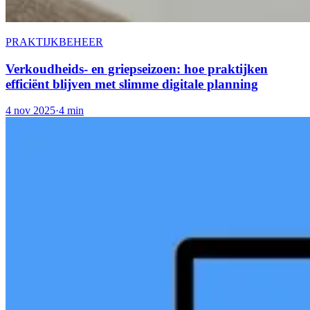
PRAKTIJKBEHEER
Verkoudheids- en griepseizoen: hoe praktijken
efficiënt blijven met slimme digitale planning
4 nov 2025
·
4 min