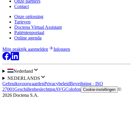
Onze partners
Contact
Onze oplossing
Tarieven
Doctena Virtual Assistant
Patiëntenportaal
Online agenda
Mijn praktijk aanmelden
Inloggen
Nederland
NEDERLANDS
Gebruiksvoorwaarden
Privacybeleid
Beveiliging · ISO
27001
Geschillenbeslechting
AVG
Colofon
©
Cookie-instellingen
2026 Doctena S.A.