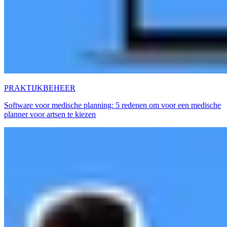
PRAKTIJKBEHEER
Software voor medische planning: 5 redenen om voor een medische
planner voor artsen te kiezen