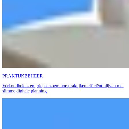
PRAKTIJKBEHEER
Verkoudheids- en griepseizoen: hoe praktijken efficiënt blijven met
slimme digitale planning