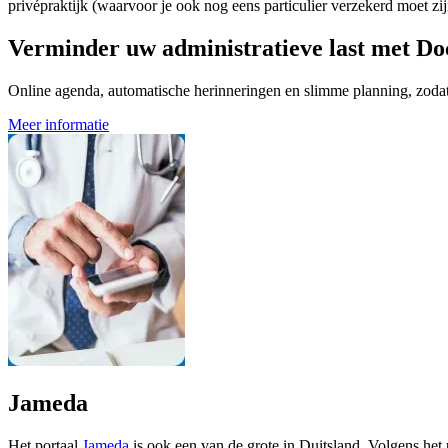
privépraktijk (waarvoor je ook nog eens particulier verzekerd moet zij
Verminder uw administratieve last met Do
Online agenda, automatische herinneringen en slimme planning, zodat u
Meer informatie
Jameda
Het portaal
Jameda
is ook een van de grote in Duitsland. Volgens het 