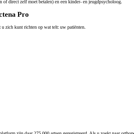
n of direct zelf moet betalen) en een kinder- en jeugdpsycholoog.
ctena Pro
 zich kunt richten op wat telt: uw patiënten.
platform zijn daar 275.000 artsen geregistreerd. Als u zoekt naar orthop