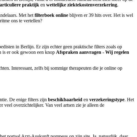
articuliere praktijk
en
wettelijke ziektekostenverzekering
.
handelaars. Met het
filterboek online
blijven er 39 hits over. Het is wel
ritme ons te vertellen?
sten in Berlijn. Er zijn echter geen praktische filters zoals op
gen is er ook gewoon een knop
Afspraken aanvragen - Wij regelen
en. Interessant, zelfs bij sommige therapeuten die je online op
tie. De enige filters zijn
beschikbaarheid
en
verzekeringstype
. Het
veel overzichtelijker. Van veel artsen zie je alleen de
 het portaal Arzt-Auskunft pompeus op zijn site. Ja, natuurlijk, daar