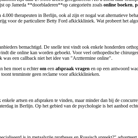
lijst op Jameda **doorbladeren**op categorieën zoals
online boeken
,
p
 4.000 therapeuten in Berlijn, ook al zijn er nogal wat alternatieve be
ijg voor de particuliere Betty Ford afkickkliniek. Wat probeert het algo
bieders bemachtigd. De snelle test vindt ook enkele honderden orthopedi
ak vindt die online kan worden geboekt. Voor veel orthopedische chirur
jk was een callback niet het idee van "Arzttermine online".
an hen moet u echter
om
een
afspraak vragen
en op een antwoord wacht
toont tenminste geen reclame voor afkickklinieken.
k enkele artsen en afspraken te vinden, maar minder dan bij de concurren
erdag in Berlijn. Op het gebied van de psychologie is het aanbod echter 
pecialiseerd is in metaalvrije protheses en Russisch spreekt?" adverteert