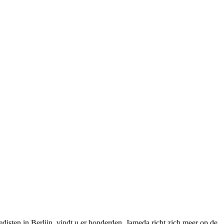
edisten in Berlijn, vindt u er honderden. Jameda richt zich meer op de