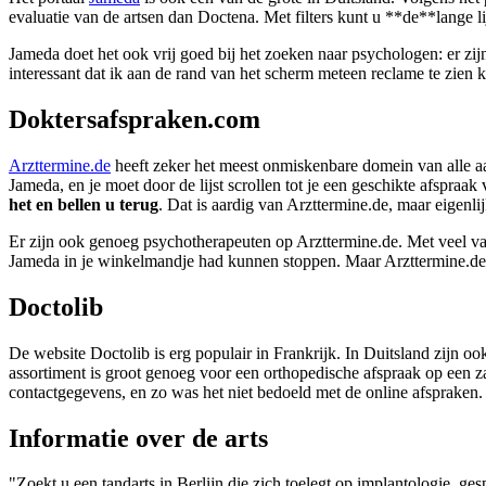
evaluatie van de artsen dan Doctena. Met filters kunt u **de**lange 
Jameda doet het ook vrij goed bij het zoeken naar psychologen: er zijn
interessant dat ik aan de rand van het scherm meteen reclame te zien kr
Doktersafspraken.com
Arzttermine.de
heeft zeker het meest onmiskenbare domein van alle aan
Jameda, en je moet door de lijst scrollen tot je een geschikte afspra
het en bellen u terug
. Dat is aardig van Arzttermine.de, maar eigenli
Er zijn ook genoeg psychotherapeuten op Arzttermine.de. Met veel v
Jameda in je winkelmandje had kunnen stoppen. Maar Arzttermine.de 
Doctolib
De website Doctolib is erg populair in Frankrijk. In Duitsland zijn oo
assortiment is groot genoeg voor een orthopedische afspraak op een zat
contactgegevens, en zo was het niet bedoeld met de online afspraken.
Informatie over de arts
"Zoekt u een tandarts in Berlijn die zich toelegt op implantologie, ges