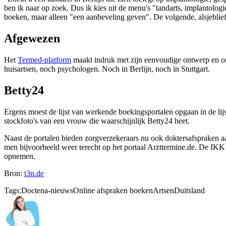
ben ik naar op zoek. Dus ik kies uit de menu's "tandarts, implantolog
boeken, maar alleen "een aanbeveling geven". De volgende, alsjeblief
Afgewezen
Het
Termed-platform
maakt indruk met zijn eenvoudige ontwerp en onb
huisartsen, noch psychologen. Noch in Berlijn, noch in Stuttgart.
Betty24
Ergens moest de lijst van werkende boekingsportalen opgaan in de lijs
stockfoto's van een vrouw die waarschijnlijk Betty24 heet.
Naast de portalen bieden zorgverzekeraars nu ook doktersafspraken 
men bijvoorbeeld weer terecht op het portaal Arzttermine.de. De IKK 
opnemen.
Bron:
t3n.de
Tags:
Doctena-nieuws
Online afspraken boeken
Artsen
Duitsland