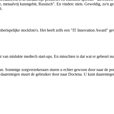
ie, metaalvrij kunstgebit, Russisch". En vinden: niets. Geweldig, zo'n 
t.
erispelijke stockfoto's. Het heeft zelfs een "IT Innovation Award" ge
t van mislukte medtech start-ups. En misschien is dat wat er gebeurt n
aan. Sommige zorgverzekeraars sturen u echter gewoon door naar de por
daarentegen stuurt de gebruiker door naar Doctena. U kunt daarentegen