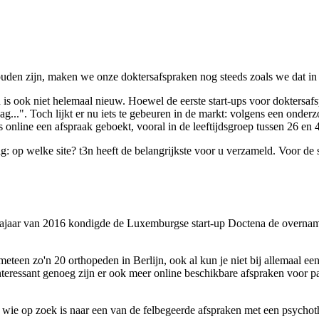
uden zijn, maken we onze doktersafspraken nog steeds zoals we dat in 
 is ook niet helemaal nieuw. Hoewel de eerste start-ups voor doktersafs
dag...". Toch lijkt er nu iets te gebeuren in de markt: volgens een onde
 online een afspraak geboekt, vooral in de leeftijdsgroep tussen 26 en 4
aag: op welke site? t3n heeft de belangrijkste voor u verzameld. Voor de
 najaar van 2016 kondigde de Luxemburgse start-up Doctena de overname 
meteen zo'n 20 orthopeden in Berlijn, ook al kun je niet bij allemaal een
teressant genoeg zijn er ook meer online beschikbare afspraken voor par
 wie op zoek is naar een van de felbegeerde afspraken met een psychoth