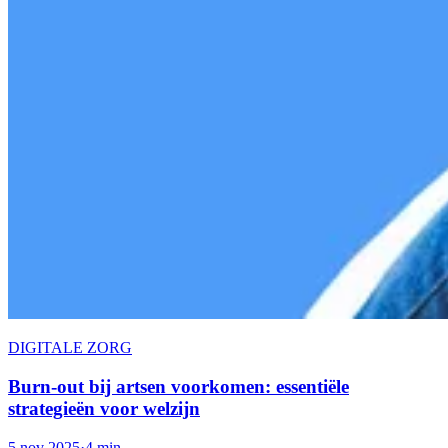
DIGITALE ZORG
Burn-out bij artsen voorkomen: essentiële
strategieën voor welzijn
5 nov 2025
·
4 min