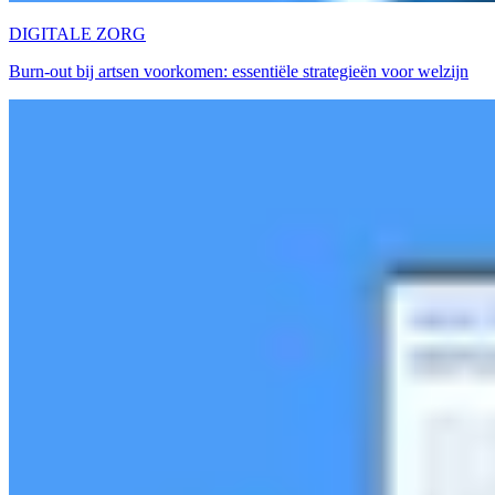
DIGITALE ZORG
Burn-out bij artsen voorkomen: essentiële strategieën voor welzijn