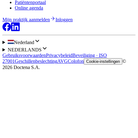
Patiëntenportaal
Online agenda
Mijn praktijk aanmelden
Inloggen
Nederland
NEDERLANDS
Gebruiksvoorwaarden
Privacybeleid
Beveiliging · ISO
27001
Geschillenbeslechting
AVG
Colofon
©
Cookie-instellingen
2026 Doctena S.A.