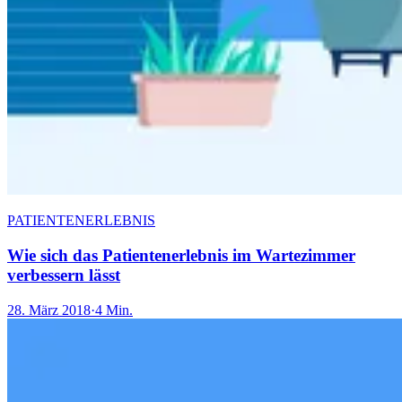
PATIENTENERLEBNIS
Wie sich das Patientenerlebnis im Wartezimmer
verbessern lässt
28. März 2018
·
4 Min.