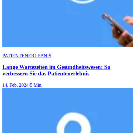
PATIENTENERLEBNIS
Lange Wartezeiten im Gesundheitswesen: So
verbessern Sie das Patientenerlebnis
14. Feb. 2024
·
5 Min.